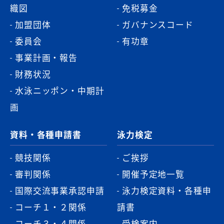
織図
免税募金
加盟団体
ガバナンスコード
委員会
有功章
事業計画・報告
財務状況
水泳ニッポン・中期計
画
資料・各種申請書
泳力検定
競技関係
ご挨拶
審判関係
開催予定地一覧
国際交流事業承認申請
泳力検定資料・各種申
コーチ１・２関係
請書
コーチ３・４関係
受検案内