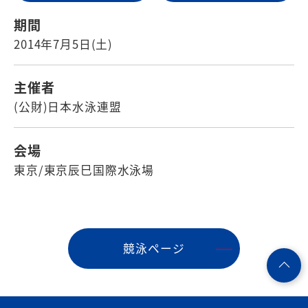
期間
2014年7月5日(土)
主催者
(公財)日本水泳連盟
会場
東京/東京辰巳国際水泳場
競泳ページ
ペ
ー