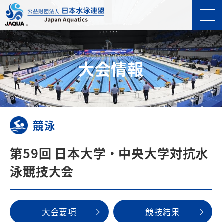
⼤会情報
競泳
第59回 日本大学・中央大学対抗水
泳競技大会
⼤会要項
競技結果