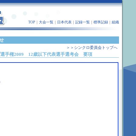
TOP
｜
大会一覧
｜
日本代表
｜
記録一覧
｜
標準記録
｜
組織
せ
＞＞シンクロ委員会トップへ
選手権2009 12歳以下代表選手選考会 要項
）
果