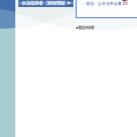
・
宿泊・お弁当申込書
■競技時間