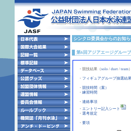
シンクロ委員会からのお知ら
第6回アジアエージグループ
・競技結果（
solo
/
duet
/
team
・
フィギュアグループ抽選結
・
競技時間（案）
・
練習時間
・
連絡事項
・
エントリー記入シート
・
選考規定
・
要項