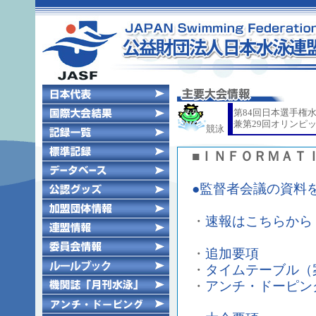
第84回日本選手権
兼第29回オリンピ
競泳
■ＩＮＦＯＲＭＡＴ
●監督者会議の資料
・
速報はこちらから（
・
追加要項
・
タイムテーブル
・
アンチ・ドーピン