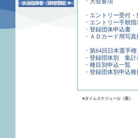
・
大会要項
・
エントリー受付・
・
エントリー手順指
・
登録団体申込書
・
ＡＤカード用写真
・
第84回日本選手
・
登録団体別 集計
・
種目別申込一覧
・
登録団体別申込種
■タイムスケジュール（案）