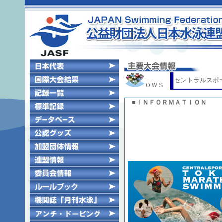
セントラルスポー
ＯＷＳ
■ＩＮＦＯＲＭＡＴＩＯＮ