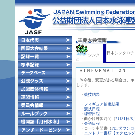
日本シンクロチャ
シンク
ロ
■ＩＮＦＯＲＭＡＴＩＯＮ
※今後、変更がある場合は、ホ
します。
・
競技結果
・
フィギュア抽選結果
・
競技日程
・
練習日程
・曲かけ練習時間（
7月31日
/
8
・
会議日程
・コーチ申請書（
PDFダウン
・
エントリー書類【エクセルダ