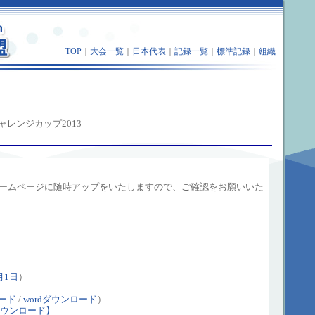
TOP
｜
大会一覧
｜
日本代表
｜
記録一覧
｜
標準記録
｜
組織
レンジカップ2013
ームページに随時アップをいたしますので、ご確認をお願いいた
月1日
）
ロード
/
wordダウンロード
）
ウンロード】