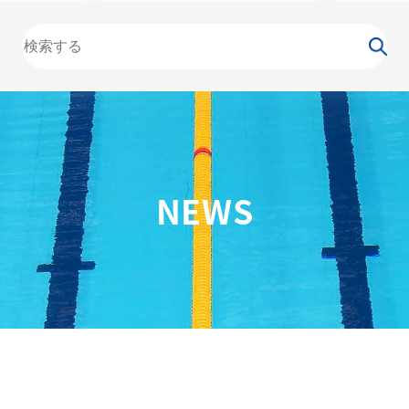
大会
カレンダー
NEWS
お知らせ
（委員会）
泳力
検定
水泳
の日
競泳
飛込
NEWS