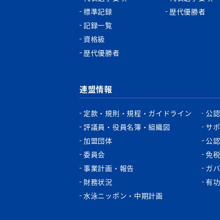
標準記録
歴代優勝者
記録一覧
資格級
歴代優勝者
連盟情報
定款・規則・規程・ガイドライン
公
評議員・役員名簿・組織図
サ
加盟団体
公
委員会
免
事業計画・報告
ガ
財務状況
有
水泳ニッポン・中期計画