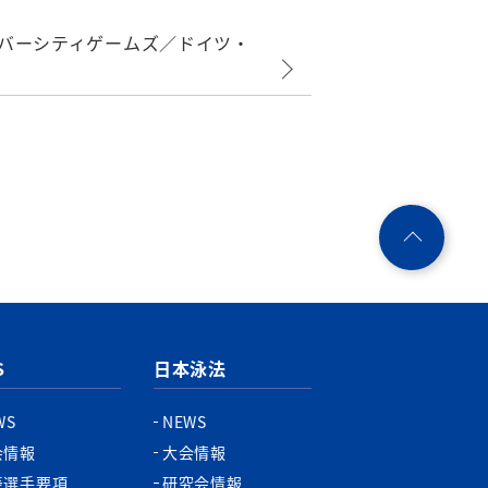
ニバーシティゲームズ／ドイツ・
ペ
ー
ジ
ト
ッ
プ
S
日本泳法
へ
WS
NEWS
会情報
大会情報
表選手要項
研究会情報