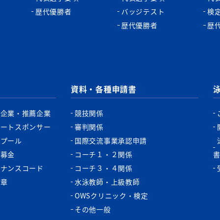
歴代優勝者
バッジテスト
検
歴代優勝者
歴
資料・各種申請書
認企業・推薦企業
競技関係
ポートスポンサー
審判関係
認プール
国際交流事業承認申請
税募金
コーチ１・２関係
バナンスコード
コーチ３・４関係
功章
水泳教師・上級教師
OWSクリニック・検定
その他一般