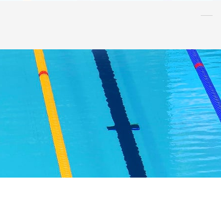
水泳
指導者
連盟
情報
アンチ・
ドーピング
AQUA CREW
スポンサー
水球
AS
OWS
日本泳法