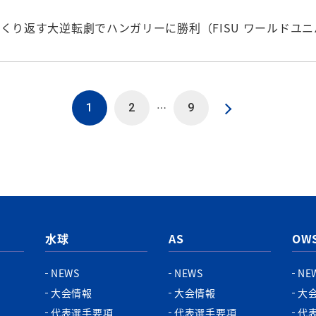
くり返す大逆転劇でハンガリーに勝利（FISU ワールドユ
…
1
2
9
水球
AS
OW
NEWS
NEWS
NE
大会情報
大会情報
大
代表選手要項
代表選手要項
代