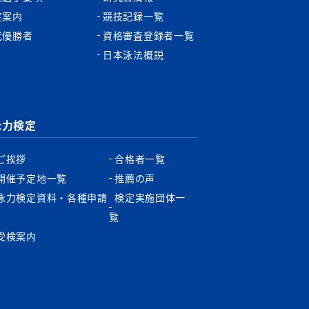
定案内
競技記録一覧
代優勝者
資格審査登録者一覧
日本泳法概説
泳力検定
ご挨拶
合格者一覧
開催予定地一覧
推薦の声
泳力検定資料・各種申請
検定実施団体一
書
覧
受検案内