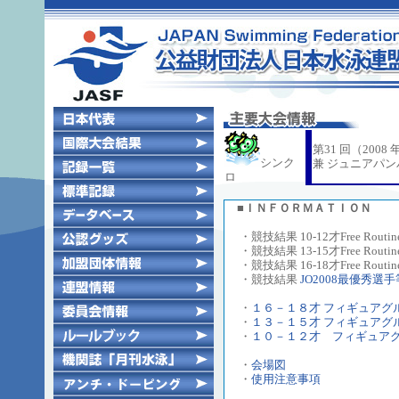
第31 回（20
シンク
兼 ジュニアパ
ロ
■ＩＮＦＯＲＭＡＴＩＯＮ
・競技結果 10-12才Free Routine
・競技結果 13-15才Free Routine
・競技結果 16-18才Free Routine
・競技結果
JO2008最優秀選手
・
１６－１８才 フィギュアグ
・
１３－１５才 フィギュアグ
・
１０－１２才 フィギュア
・
会場図
・
使用注意事項