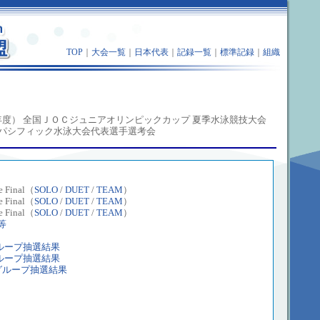
TOP
｜
大会一覧
｜
日本代表
｜
記録一覧
｜
標準記録
｜
組織
08 年度） 全国ＪＯＣジュニアオリンピックカップ 夏季水泳競技大会
ンパシフィック水泳大会代表選手選考会
 Final（
SOLO
/
DUET
/
TEAM
）
 Final（
SOLO
/
DUET
/
TEAM
）
 Final（
SOLO
/
DUET
/
TEAM
）
等
ループ抽選結果
ループ抽選結果
グループ抽選結果