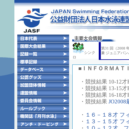
第31 回（20
シンク
兼 ジュニアパ
ロ
■ＩＮＦＯＲＭＡＴ
・競技結果 10-12才Free 
・競技結果 13-15才Free 
・競技結果 16-18才Free 
・競技結果
JO20
・
１６－１８才 フ
・
１３－１５才 フ
・
１０－１２才 フ