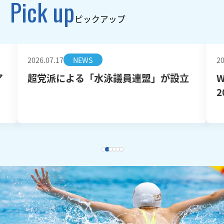
Pick up
ピックアップ
2026.07.17
NEWS
20
ア
超党派による「水泳議員連盟」が設立
W
2