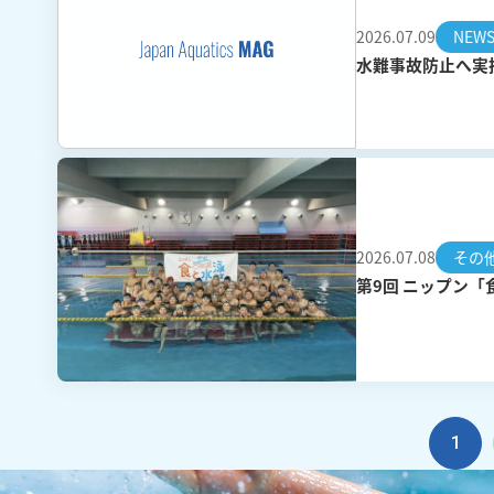
2026.07.09
NEW
水難事故防止へ実
2026.07.08
その
第9回 ニップン
1