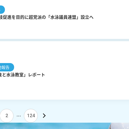
S
技促進を目的に超党派の「水泳議員連盟」設立へ
他報告
「食と水泳教室」レポート
…
2
124