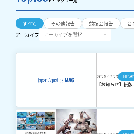
トピックス一覧
すべて
その他報告
競技会報告
合
アーカイブ
2026.07.29
NEW
【お知らせ】紙版JA