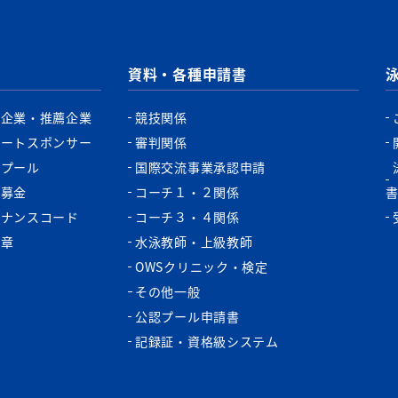
資料・各種申請書
認企業・推薦企業
競技関係
ポートスポンサー
審判関係
認プール
国際交流事業承認申請
税募金
コーチ１・２関係
バナンスコード
コーチ３・４関係
功章
水泳教師・上級教師
OWSクリニック・検定
その他一般
公認プール申請書
記録証・資格級システム