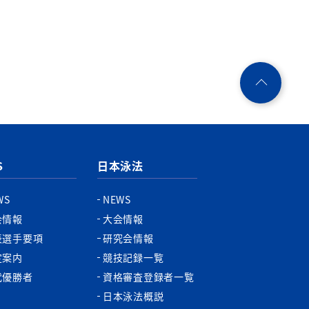
ペ
ー
ジ
ト
ッ
プ
S
日本泳法
へ
WS
NEWS
会情報
大会情報
表選手要項
研究会情報
定案内
競技記録一覧
代優勝者
資格審査登録者一覧
日本泳法概説