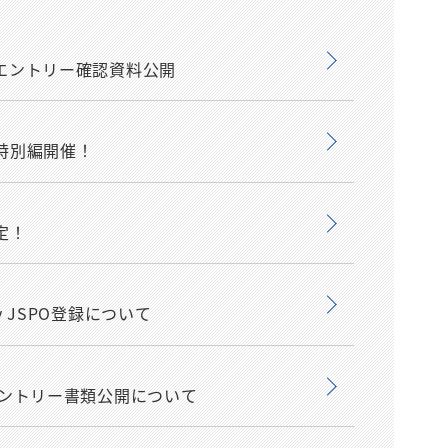
 エントリー確認資料公開
み特別編開催！
定！
y JSPO登録について
エントリー書類公開について