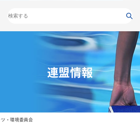
大会
カレンダー
NEWS
お知らせ
（委員会）
泳力
検定
水泳
の日
競泳
飛込
連盟情報
ーツ・環境委員会