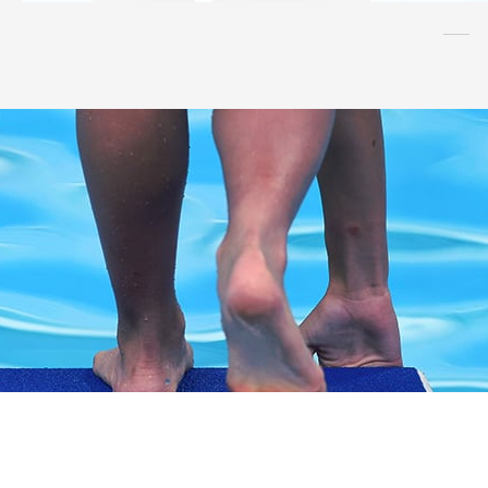
水泳
指導者
連盟
情報
アンチ・
ドーピング
AQUA CREW
スポンサー
水球
AS
OWS
日本泳法