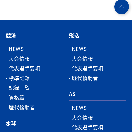
ペ
ー
ジ
競泳
飛込
ト
ッ
NEWS
NEWS
プ
大会情報
大会情報
へ
代表選手要項
代表選手要項
標準記録
歴代優勝者
記録一覧
AS
資格級
歴代優勝者
NEWS
大会情報
水球
代表選手要項