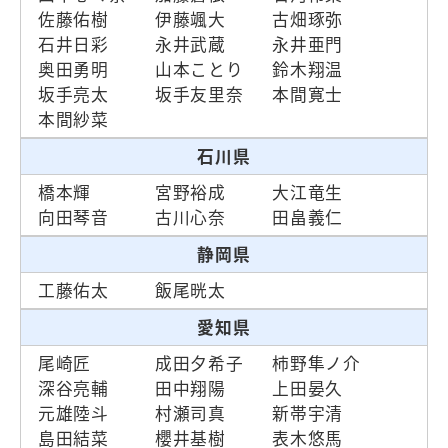
佐藤佑樹
伊藤颯大
古畑琢弥
石井日彩
永井武蔵
永井亜門
奥田勇明
山本ことり
鈴木翔温
坂手亮太
坂手友里奈
本間寛士
本間紗菜
石川県
橋本輝
宮野裕成
大江竜生
向田琴音
古川心奈
田畠義仁
静岡県
工藤佑太
飯尾晄太
愛知県
尾崎匠
成田夕希子
柿野隼ノ介
深谷亮輔
田中翔陽
上田晏久
元雄陸斗
村瀬司真
新帯宇清
島田結菜
櫻井基樹
表木悠馬