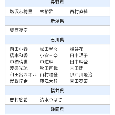
長野県
塩沢志穂里
林裕雅
西村直純
新潟県
坂西凜空
石川県
向田小春
松田寧々
端谷花
橋本和香
小倉三奈
田中理子
中橋晴世
中道琳
田中晴登
渡邊光琉
秋田直哉
吉田開
和田出カオル
山村唯登
伊戸川隆治
澤野睦希
藤江大智
吉田葵菜
福井県
吉村悠希
清水つばさ
静岡県