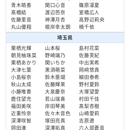
青木萌香
関口心音
篠原凜夏
髙橋結
渡辺芭奈
室橋広人
佐藤里音
神澤月杏
高野辺莉央
丸山優翔
根岸幸太朗
楠千依
埼玉県
栗栖光輝
山本桜
島村花菜
朝見柚珠菜
野崎璃乃
佐藤芙紀
栗栖あかり
関いちか
中出実希
大津七葉
黒須萌菜
岡﨑悠真
小島桜奈
鈴木亜瑚
細田泰希
秋山太成
佐藤輝茉
野村夏鈴
小藤唯香
大泉慶奈
大塚望愛
鹿住望充
若山瑞喜
村田千佳
福田美咲
岸田琴美
髙梨杏樹
近重怜奈
佐々木音色
山崎愛莉
深澤咲智
塚田亮真
吉原遼
岡田湊
深澤拓真
六人部蒼音