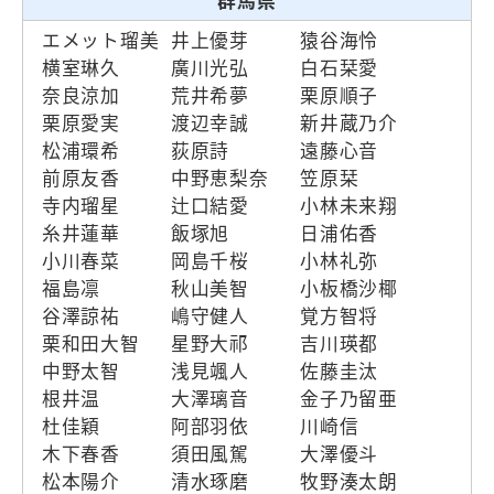
群馬県
エメット瑠美
井上優芽
猿谷海怜
横室琳久
廣川光弘
白石栞愛
奈良涼加
荒井希夢
栗原順子
栗原愛実
渡辺幸誠
新井蔵乃介
松浦環希
荻原詩
遠藤心音
前原友香
中野恵梨奈
笠原栞
寺内瑠星
辻口結愛
小林未来翔
糸井蓮華
飯塚旭
日浦佑香
小川春菜
岡島千桜
小林礼弥
福島凛
秋山美智
小板橋沙椰
谷澤諒祐
嶋守健人
覚方智将
栗和田大智
星野大祁
吉川瑛都
中野太智
浅見颯人
佐藤圭汰
根井温
大澤璃音
金子乃留亜
杜佳穎
阿部羽依
川崎信
木下春香
須田風駕
大澤優斗
松本陽介
清水琢磨
牧野湊太朗