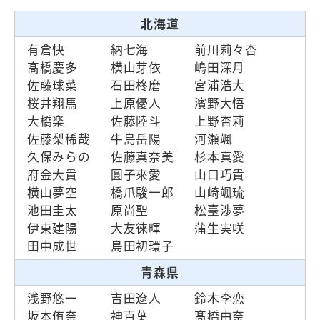
北海道
有倉快
納七海
前川莉々杏
髙橋慶多
横山芽依
嶋田深月
佐藤球菜
石田柊磨
宮浦浩大
桜井翔馬
上原優人
濱野大悟
大橋楽
佐藤陸斗
上野杏莉
佐藤梨稀哉
牛島岳陽
河瀬颯
久保みらの
佐藤真奈美
杉本真愛
府金大貴
圓子來愛
山口巧貴
横山夢空
橋爪駿一郎
山崎颯琉
池田圭太
原尚聖
松臺渉夢
伊東建陽
大友徠暉
蒲生実咲
田中成世
島田初環子
青森県
浅野悠一
吉田遼人
鈴木李恋
坂本侑奈
神百葉
髙橋由奈