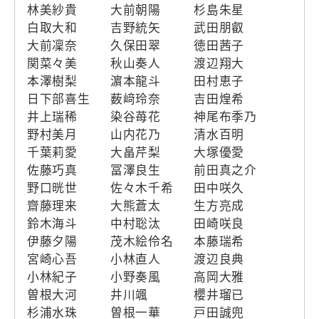
林美紗貴
大前朝陽
杉島朱星
白取大和
吉野統矢
武田朋叡
大前凜奈
久保田翠
徳田茜子
関菜々美
秋山奏人
渡辺翔大
本澤樹梨
濵本龍斗
田村恵子
日下部喜生
薮﨑玲奈
吉田煌希
井上瑞稀
染谷苺花
神尾布季乃
野村美月
山内花乃
清水百明
千葉莉愛
大畠芹梨
大塚優愛
佐藤巧真
冨澤良生
前田真之介
野口晄世
佐々木千希
田中咲久
齋藤理来
大熊蒼太
生方亮成
鈴木海斗
中村聡汰
田崎咲良
伊藤夕陽
茂木絵伶名
本藤瑞希
宮崎心吾
小林直人
渡辺良典
小林紀子
小野奏風
高岡大雅
曽根大河
井川颯
櫻井瑠已
杉浦水珠
曽根一華
戸田誠兜