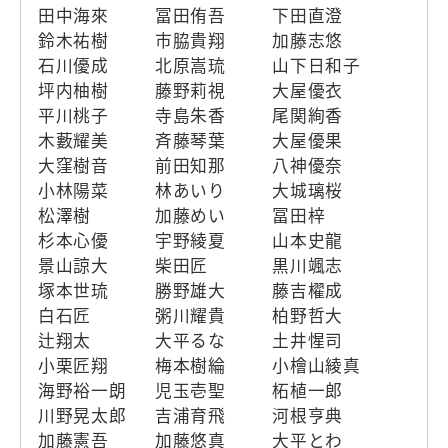
田中海來
冨田侑吾
下田直澄
鈴木祐樹
市脇貴翔
加藤志悠
石川優成
北原嵩琉
山下日和子
坪内柚樹
藤野莉視
大屋優衣
平川桃子
寺島朱香
尾関絢香
木藪耀美
斉藤琴葉
大屋優果
大窪樹音
前田知那
八神優奈
小林陽菜
林あいり
大城璃桜
松澤樹
加藤めい
冨田梓
杉本心優
宇野綾夏
山本史龍
景山諒大
柴田匠
黒川颯志
塚本世琉
勝野雄大
藤吉櫂成
白石匠
粥川耀貴
柏野哲大
辻翔太
大平るな
土井惺司
小栗匠翔
梅本樹綸
小檜山綾真
海野裕一朗
児玉壱聖
柘植一郎
川野晃太郎
吉浦育飛
河根亨典
加藤憲吾
加藤悠真
大平とわ