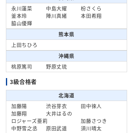
永川蓮菜
中島大耀
枌さくら
釜本玲
陣川真緒
本田希翔
脇山優輝
熊本県
上田ちひろ
沖縄県
桃原篤司
野原丈琉
3級合格者
北海道
加藤陽
渋谷芽衣
田中徠人
加藤翔
大井はるの
ロジャーズ亜莉
加藤さつき
中野雪之丞
原田武道
須川晴太