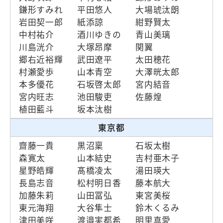
鎌形すみれ
平田悠人
大場琥汰朗
岩田契一郎
紙添諒
紺野賢太
中村祐介
酒川ゆきの
青山美璃
川島洸介
大塚昂摩
関翼
郷右近裕輝
武田遼平
太田穂花
村瀬愛歩
山本青空
大澤晄太郎
本多優花
石坂啓太郎
宮内結音
宮内旺志
池田駿吏
佐藤煌
植田藍斗
坂本汰樹
東京都
齋藤一貴
黒沼稟
石坂太樹
森寛太
山本結史
吉村亜木子
星野皓輝
髙橋凌太
湯田瑛大
長島志音
松村明日香
藤本航大
加藤朱莉
山田冨弘
東宮美桜
東元海翔
大谷隼士
鈴木くるみ
津田美咲
渡邉実都希
明里真愛