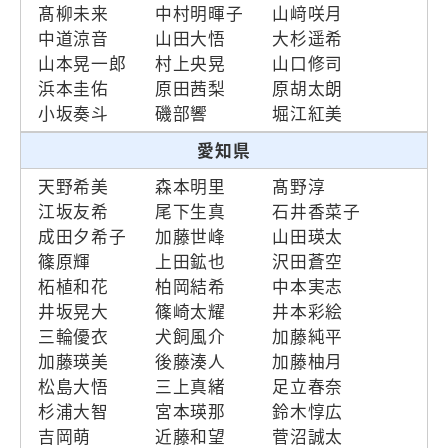
髙柳未来
中村明暉子
山﨑咲月
中道涼音
山田大悟
大杉遥希
山本晃一郎
村上央晃
山口修司
浜本圭佑
原田茜梨
原胡太朗
小坂奏斗
磯部響
堀江紅美
愛知県
天野希美
森本明里
髙野淳
江坂友希
尾下生真
石井香菜子
成田夕希子
加藤世峰
山田瑛太
篠原輝
上田鉱也
沢田蒼空
柘植和花
柏岡結希
中本実志
井坂晃大
篠崎太耀
井本彩絵
三輪優衣
犬飼風介
加藤純平
加藤瑛美
後藤湊人
加藤柚月
松島大悟
三上真緒
足立春奈
杉浦大智
宮本瑛那
鈴木惇広
吉岡萌
近藤和望
菅沼誠太