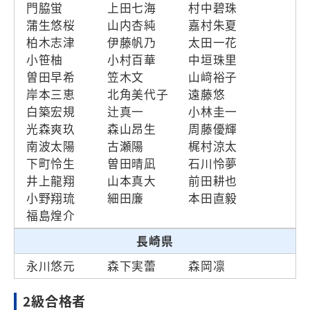
門脇蛍
上田七海
村中碧珠
蒲生悠桜
山内杏純
嘉村朱夏
柏木志津
伊藤帆乃
太田一花
小笹柚
小村百華
中垣珠里
曽田早希
笠木文
山﨑裕子
岸本三恵
北角美代子
遠藤悠
白築宏規
辻真一
小林圭一
光森爽玖
森山昂生
周藤優輝
南波太陽
古瀬陽
梶村涼太
下町怜生
曽田晴凪
石川怜夢
井上龍翔
山本真大
前田耕也
小野翔琉
細田廉
本田直毅
福島煌介
長崎県
永川悠元
森下実蕾
森岡凛
2級合格者