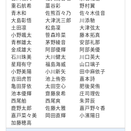
重石航希
藁谷彩
野村翼
青木和
佐熊百々乃
佐々木佳音
大島彰悟
大津洸三郎
川添馳
土田凛
松島凜
大津弦太
小野颯太
笹森玲菜
藤本拓真
青栁雄太
茅野綾音
安部礼那
金成雄大
阿部優輝
阿部美優
石川珠美
大川健太
川口英大
星翔有守
福島海威
山口璃子
小野美陽
小川新矢
田中麻依子
吉田虎哲
池上侑弥
嘉本詩
亀田芽依
太田空心
肥後昊侑
池本優輝
齋藤泉希
庄司理佐
西尾舶
西尾爽
朱羿辰
鹿野太郎
佐藤大雅
嘉戸野々香
嘉戸菜々美
岡田直輝
小濱陽日
加藤穂高