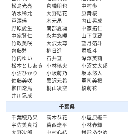
松島光亮
倉橋朋也
中村歩
清水稀允
大野結花
原舞桜
戸澤瑶
木元晶
内山晃成
野原愛生
南部夏凜
中家拓仁
中家賢仁
永井悠暉
山下武蔵
竹政美咲
大沢太尊
望月箔斗
齊藤碧
柳日進
堀颯斗
竹内ゆい
石井亘
深澤英莉
松本としあき
小林璃央
小沼丈太郎
小沼ひかり
小坂萌乃
坂本悠人
佐藤美咲
黒沢元希
軍司美桜
櫛田遼馬
桐山凌空
榎萌花
井川晃成
千葉県
千葉穂乃果
髙木恭花
小屋原織千
宇佐美真将
葛西遼平
小林春輝
大野次郎
中村心結
鎌形あやめ