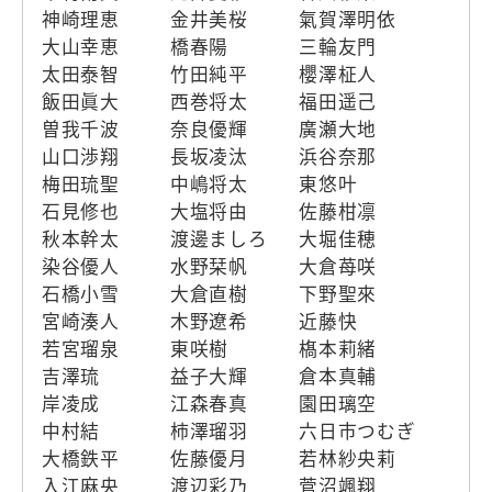
神崎理恵
金井美桜
氣賀澤明依
大山幸恵
橋春陽
三輪友門
太田泰智
竹田純平
櫻澤柾人
飯田眞大
西巻将太
福田遥己
曽我千波
奈良優輝
廣瀬大地
山口渉翔
長坂凌汰
浜谷奈那
梅田琉聖
中嶋将太
東悠叶
石見修也
大塩将由
佐藤柑凛
秋本幹太
渡邊ましろ
大堀佳穂
染谷優人
水野栞帆
大倉苺咲
石橋小雪
大倉直樹
下野聖來
宮崎湊人
木野遼希
近藤快
若宮瑠泉
東咲樹
𣘺本莉緒
吉澤琉
益子大輝
倉本真輔
岸凌成
江森春真
園田璃空
中村結
柿澤瑠羽
六日市つむぎ
大橋鉄平
佐藤優月
若林紗央莉
入江麻央
渡辺彩乃
菅沼颯翔