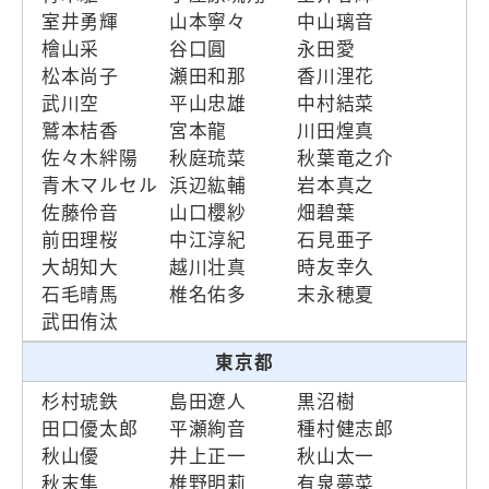
室井勇輝
山本寧々
中山璃音
檜山采
谷口圓
永田愛
松本尚子
瀬田和那
香川浬花
武川空
平山忠雄
中村結菜
鷲本桔香
宮本龍
川田煌真
佐々木絆陽
秋庭琉菜
秋葉竜之介
青木マルセル
浜辺紘輔
岩本真之
佐藤伶音
山口櫻紗
畑碧葉
前田理桜
中江淳紀
石見亜子
大胡知大
越川壮真
時友幸久
石毛晴馬
椎名佑多
末永穂夏
武田侑汰
東京都
杉村琥鉄
島田遼人
黒沼樹
田口優太郎
平瀬絢音
種村健志郎
秋山優
井上正一
秋山太一
秋末隼
椎野明莉
有泉夢菜