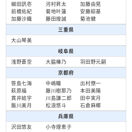
細田訊壱
河村昇太
加藤由晃
前橋佑紀
菊地叶蓮
安藤綜基
加藤沙織
藤田煌誠
菊池健
三重県
大山琴美
岐阜県
浅野蒼空
大脇榛乃
羽田野元嗣
京都府
笹島七海
中嶋瞳
出村僚一
萩原福
藤川樹那乃
本田美陽
貫井結宇
川島謙二郎
田中実月
飯川美月
松浪悠斗
石倉麻椰
兵庫県
沢田悠友
小寺理恵子