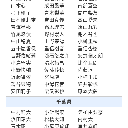
山本心
成田風華
南部蒼空
弓下璃子
青木梨華
間中梨友
田村優莉奈
吉田真優
髙山愛未
吉澤星那
鈴木理志
遠山れも
竹尾悠汰
野村崇人
棚木智也
中山穂夏
上野茉凛
小柳里桜
五十嵐香保
重信樹音
重信杏樹
吉野佐緒莉
浅石悠之介
安齋倫太朗
小島聖実
清水拓馬
比企亜聞
小野快輔
佐藤稜悟
佐藤淳
近藤舞依
宮原凛
小椋千遥
鍋谷果穂
中澤花音
細井彩帆
安田莉子
栗又彩紗
藤本大夢
千葉県
中村純大
小針陽菜
デイ由梨奈
浜田玲大
松橋大知
内村太一
青木駆
小屋原琉翔
室井春輝