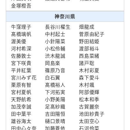
金塚橙吾
神奈川県
牛窪理子
長谷川櫂生
畑龍成
髙橋璃帆
中村起士
菅原由紀子
渥美優
小針陽菜
野田結姫
河村希深
小松伶輔
渡部裕斗
佐藤敦士
渋木龍誠
西島菜緒
宮下咲貴
岡島楽
諸戸聡
平井紅葉
篠原乃音
木村彩夏
宮川みず花
白石翼
森下愛斗
栗原有智
髙橋裕人
木村颯
宮村夏帆
下河拓実
阿部優輝
天野航希
小野美陽
松本和季
加茂幸誠
足髙紗織
古賀麗奈
田中葉平
吉田陽恒
池田紗貴子
雄谷海太
樋口景晴
太田空心
田中心々奈
加藤蒼依
石河伶菜