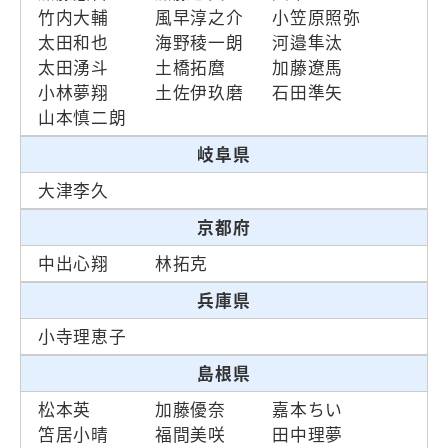
竹内大輔
風早淳之介
小笠原照弥
太田和也
海野稜一朗
河邉隼汰
太田湧斗
土橋拓麿
加藤遼馬
小林夢翔
土佐伊玖磨
石田準矢
山本慎二朗
岐阜県
大津李久
京都府
中出心翔
林拓克
兵庫県
小寺理恵子
島根県
松本英
加藤優奈
嘉本ちい
笘居小晴
福間美咲
田中理夢