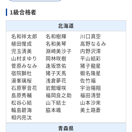
1級合格者
北海道
名和祥太郎
名和樹輝
川口真空
植田惺成
名和美琴
高野なるみ
児玉清美
淵崎美沙子
内野沢澪
山村まゆり
岡林咲樹
平山結彩
菅原みなみ
逢坂悠佑
猪子龍星
宿院獅杜
猪子天馬
蝦名隆星
湯峯璃桜
浅倉夢花
佐竹福
石原寧音花
岩館瑠咲
宇治陽翔
島原秀輔
福岡良之助
福田清登
松谷心結
山下結士
山本沙來
輪島碧海
脇本颯
美土路蒼
相内亮汰
青森県