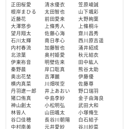
正田桜愛
清水優衣
笠原崚誠
根岸まひる
太田智也
山下颯彩
近藤花
前田愛来
大野絢葉
大澤悠歩
上條秀人
上條桐斗
望月翔太
佐藤心海
齋川昌秀
石川太輝
南日孝心
西川原吉遥
内村春流
加藤智也
涌井紹成
北涼葉
奥村姫愛
秋元結衣
伊東祢音
明壁佐来
田中紘人
秦野晨
岸口聡真
熊谷太助
奥出花埜
吉澤麗
伊藤優
横内真菜
川畑咲空
佐藤尊
丹羽遼一郎
井上あおい
野口瑞羽
猪口侑真
中島李紗
金子由海良
神山創太
小松明弘
武田大和
林皆人
山田颯太
小塚脩生
谷口佳穂
長谷川朝陽
白石結子
中村南美
元井愛紗
谷川紗菜