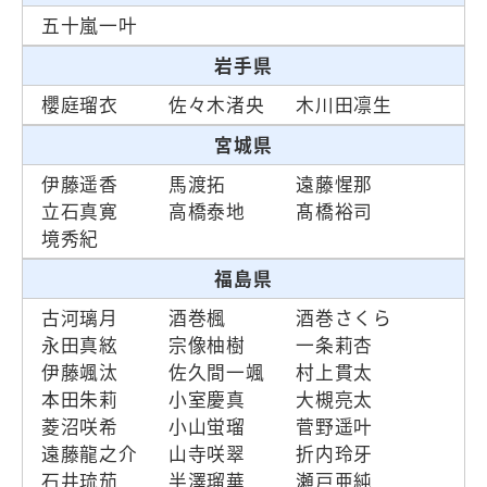
五十嵐一叶
岩手県
櫻庭瑠衣
佐々木渚央
木川田凛生
宮城県
伊藤遥香
馬渡拓
遠藤惺那
立石真寛
高橋泰地
髙橋裕司
境秀紀
福島県
古河璃月
酒巻楓
酒巻さくら
永田真絃
宗像柚樹
一条莉杏
伊藤颯汰
佐久間一颯
村上貫太
本田朱莉
小室慶真
大槻亮太
菱沼咲希
小山蛍瑠
菅野遥叶
遠藤龍之介
山寺咲翠
折内玲牙
石井琉茄
半澤瑠華
瀬戸亜純