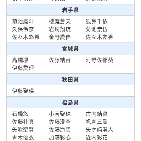
岩手県
菊池鳳斗
櫻庭蒼天
狐鼻千依
久保伶奈
岩崎翔琉
菊池崇伍
佐々木悠希
金野愛佳
佐々木友香
宮城県
高橋凛
佐藤結音
河野佐都葵
伊藤愛理
秋田県
伊藤聖瑛
福島県
石橋悠
小菅聖珠
古内結菜
佐藤壮真
佐藤澄空
帆刈三喬
矢吹聖賢
佐藤海碧
矢ケ﨑滉人
青木優衣
加藤彩心
近内彩花