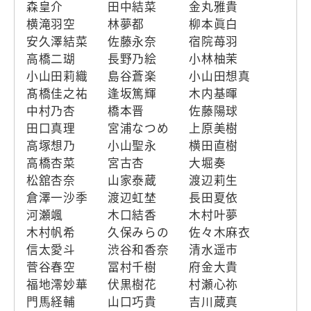
森皇介
田中結菜
金丸雅貴
横滝羽空
林夢都
柳本眞白
安久澤結菜
佐藤永奈
宿院苺羽
高橋二瑚
長野乃絵
小林柚茉
小山田莉織
島谷蒼楽
小山田想真
髙橋佳之祐
逢坂篤輝
木内基暉
中村乃杏
橋本晋
佐藤陽球
田口真理
宮浦なつめ
上原美樹
高塚想乃
小山聖永
横田直樹
高橋杏菜
宮古杏
大堀奏
松舘杏奈
山家泰蔵
渡辺莉生
倉澤一沙季
渡辺虹埜
長田夏依
河瀬颯
木口結香
木村叶夢
木村帆希
久保みらの
佐々木麻衣
信太愛斗
渋谷和香奈
清水遥市
菅谷春空
冨村千樹
府金大貴
福地澪妙華
伏黒樹花
村瀬心祢
門馬経輔
山口巧貴
吉川蔵真