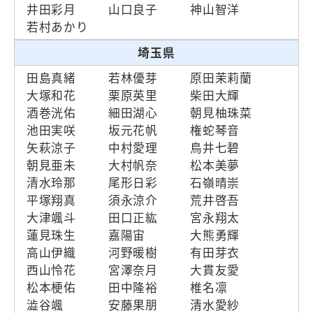
井田彩月
山口良子
神山智洋
若村あかり
埼玉県
田島真緒
若林優芽
原田茉莉蘭
大塚和花
栗原英里
柴田大輝
酒巻洸佑
細田湖心
朝見柚珠菜
池田実咲
坂元花帆
権蛇琴音
矢萩涼子
中村愛理
鳥井七碧
朝見亜未
大村帆奈
松本美夢
清水玲那
尾形日彩
石嶺晴崇
平塚翔真
須永涼介
荒井啓吾
大津颯斗
田口正紘
宮永翔太
蓮見珠生
嘉陽宙
大熊勇輝
高山伊織
河野暖樹
有田芽衣
西山怜花
宮澤奈月
大貫友愛
松本梗佑
田中隆裕
椎名凛
澁谷颯
安藤果朋
清水愛紗