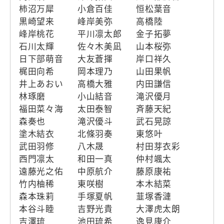
柿沼万犀
小倉百佳
恒松葉音
黒崎望来
峰岸美弥
高橋陸
峰岸桃花
平川凛太郎
金子拓夢
石川太輝
佐々木美凪
山本桜弥
日下部萌音
大友蒼揮
岸口祥久
梶田向希
岡本理乃
山田果帆
井上あおい
高橋大雅
内田謙信
林琢磨
小山結音
滝沢優月
福田菜々海
太田泰智
斉藤天紀
森奏也
滝沢優斗
武石晃諒
塗木結衣
北條羽奏
東悠叶
武田羽修
八木晟
村田芽衣彩
西門凛太
和田一真
仲村颯太
遠藤光之佑
中原航介
藤原康祐
竹内柚稀
東咲樹
本木結菜
森本珠莉
手塚夏帆
韮塚香漣
本谷斗睦
吉野光貴
大澤虎太朗
吉澤琉
池田琉希
逸見康介