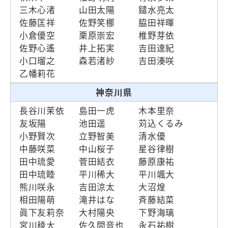
三木心渚
山田太陽
鑓水亮太
佐藤匡祥
佐野笑梛
脇田祥暉
小倉優空
栗原崇宏
椎野芽依
佐野心遙
井上拓実
吉田達紀
小口瑠之
森若渚紗
吉田湊咲
乙幡莉花
神奈川県
長谷川茉依
島田一虎
木本里奈
友坂陽
池田遥
苅込くるみ
小野賢次
立野智美
清水優
中藤咲菜
中山桜子
星谷律樹
田中琉愛
菅田結衣
藤原康祐
田中琉睦
平川稀大
平川颯大
熊川咲永
吉田涼太
大沼煌
相田陽萌
滝井はな
斉藤結菜
眞下友莉奈
大村陽央
下野海璃
宮川稜大
佐久間音也
永石祐樹