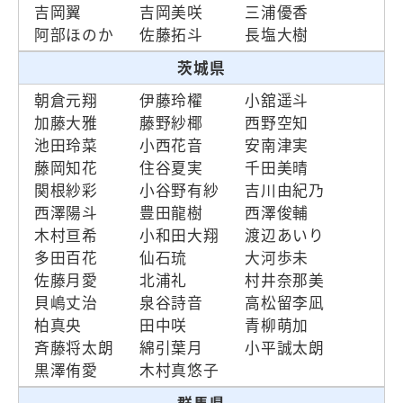
吉岡翼
吉岡美咲
三浦優香
阿部ほのか
佐藤拓斗
長塩大樹
茨城県
朝倉元翔
伊藤玲櫂
小舘遥斗
加藤大雅
藤野紗椰
西野空知
池田玲菜
小西花音
安南津実
藤岡知花
住谷夏実
千田美晴
関根紗彩
小谷野有紗
吉川由紀乃
西澤陽斗
豊田龍樹
西澤俊輔
木村亘希
小和田大翔
渡辺あいり
多田百花
仙石琉
大河歩未
佐藤月愛
北浦礼
村井奈那美
貝嶋丈治
泉谷詩音
高松留李凪
柏真央
田中咲
青柳萌加
斉藤将太朗
綿引葉月
小平誠太朗
黒澤侑愛
木村真悠子