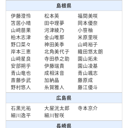
島根県
伊藤澄怜
松本英
福間美咲
笘居小晴
田中理夢
岡本優奈
山﨑萠果
河津綾乃
小笹柚
柏木志津
金山唯那
米原里咲
野口菜々
神田美季
山﨑裕子
岸本三恵
北角美代子
織田悠太朗
山﨑星良
寺田恭之助
園山拓未
安部朔乎
伊藤瑞貴
園山凌基
青山竜也
成相沫音
青山颯志
斎藤歩武
加納晶
藤原成
野村悠人
糸賀雅人
藤江優斗
広島県
石黒光祐
大屋洸太郎
寺本京介
細川逸平
細川智咲
長崎県