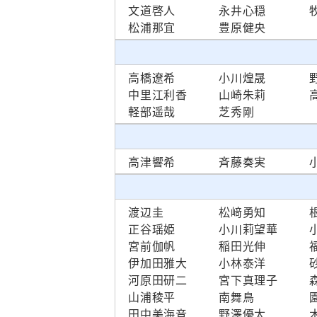
文道啓人
永井心穏
松浦那宜
豊原健央
高橋遼希
小川煌晟
中里江利香
山崎朱莉
軽部遥哉
芝秀剛
高津響希
斉藤奏実
渡辺圭
松﨑勇知
正谷瑶姫
小川莉望華
宮前伽帆
稲田光伸
伊加田雅大
小林泰洋
河原田研二
宮下真理子
山浦稜平
南舞鳥
田中美海音
野澤優太