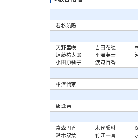
若杉航陽
天野里咲
吉田花穂
遠藤祐太郎
平澤英士
小田原莉子
渡辺百香
相澤潤奈
飯琢磨
富森円香
木代馨琳
鈴木双葉
竹江一喜