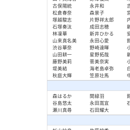
古俣陽統
永井和
松倉春奈
森景子
塚越駿志
片野祥太郎
石塚奏汰
成田志穂
林凜華
新井ひかる
山来真名美
永田心愛
渋谷華奈
野崎達暉
山田耕一
星野拓哉
藤野美莉
菅美奈実
堤美結
海老島卓弥
秋庭大輝
笠原壮馬
森はるか
関緑羽
谷島悠太
永田嵩宜
瀬川真尋
石田耀大