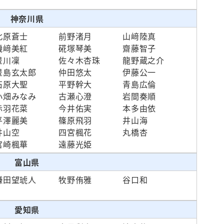
神奈川県
北原蒼士
前野渚月
山﨑陸真
磯﨑美紅
硴塚琴美
齋藤智子
豊川凜
佐々木杏珠
龍野蔵之介
豊島玄太郎
仲田悠太
伊藤公一
石原大聖
平野幹大
青島広倫
小畑みなみ
古瀬心澄
岩間奏順
赤羽花菜
今井佑実
本多由依
平澤麗美
篠原飛羽
井山海
井山空
四宮楓花
丸橋杏
宮崎楓華
遠藤光姫
富山県
鎌田望琥人
牧野侑雅
谷口和
愛知県