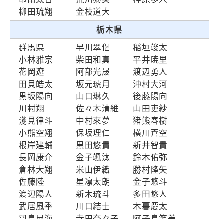
柳田琉翔
金枝道大
栃木県
群馬県
早川翠侶
稲垣竣太
小林雅宗
柴田和真
平井暁里
花岡遼
阿部光晟
渡辺勇人
田貝皓太
坂元琥月
沖村大河
黒坂陽向
山口琳久
後藤陽向
川村翔
佐々木清維
山田吏紗
淺見律斗
中村來夢
猪熊春樹
小熊空翔
保坂理仁
横川蒼空
根岸建輔
黒田悠貴
新井智貴
長岡康介
金子颯汰
鈴木佑弥
倉林大翔
米山伊織
勝村隆矢
佐藤陸
星凛太朗
金子悠斗
渡辺陽人
新木琉斗
多田悠人
武居風季
川口結士
木暮慶太
羽鳥晃海
寺田奈々子
阿子島笑美