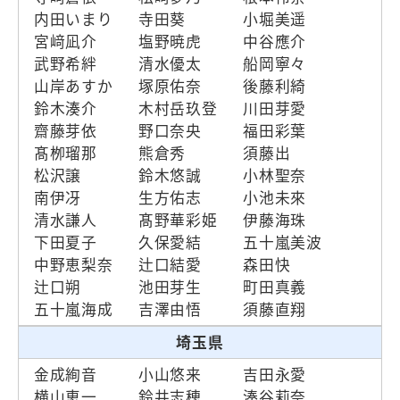
内田いまり
寺田葵
小堀美遥
宮﨑凪介
塩野暁虎
中谷應介
武野希絆
清水優太
船岡寧々
山岸あすか
塚原佑奈
後藤利綺
鈴木湊介
木村岳玖登
川田芽愛
齋藤芽依
野口奈央
福田彩葉
髙栁瑠那
熊倉秀
須藤出
松沢譲
鈴木悠誠
小林聖奈
南伊冴
生方佑志
小池未來
清水謙人
髙野華彩姫
伊藤海珠
下田夏子
久保愛結
五十嵐美波
中野恵梨奈
辻口結愛
森田快
辻口朔
池田芽生
町田真義
五十嵐海成
吉澤由悟
須藤直翔
埼玉県
金成絢音
小山悠来
吉田永愛
横山恵一
鈴井志穂
湊谷莉奈