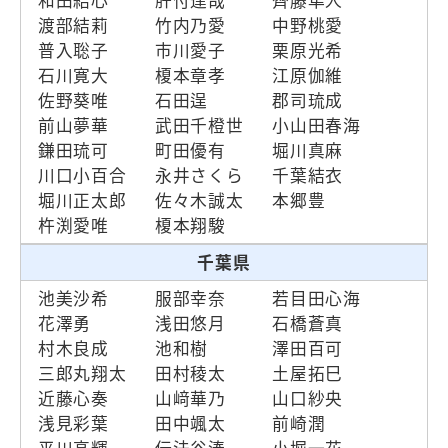
和田結心
肝付達哉
齊藤隼人
渡部結莉
竹内乃愛
中野桃愛
普入聡子
市川愛子
栗原光希
石川寛大
榎本章孝
江原伽維
佐野葵唯
石田逞
郡司琉成
前山夢華
武田千橙世
小山田春海
鎌田琉可
町田優有
堀川真麻
川口小百合
永井さくら
千葉結衣
堀川正太郎
佐々木誠太
本郷豊
杵渕愛唯
榎本翔駿
千葉県
池美沙希
服部幸奈
若目田心海
花澤勇
浅田悠月
石橋蒼真
村木良成
池和樹
澤田百可
三郎丸翔太
田村稜太
土屋拓巳
近藤心奏
山﨑華乃
山口紗央
浅見彩葉
田中颯太
前崎潤