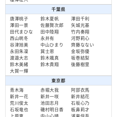
千葉県
唐澤桃子
鈴木夏帆
澤田千利
澤田一景
佐藤賢次郎
矢城光基
田代まひな
田中陸翔
竹内奏翔
西山晄冬
永井有
河野莉心
谷津旭美
中山ひまり
齊藤なない
永田朱凜
巽士恩
金坂弥優
渡邉大志
鈴木颯真
坂巻結梨
鈴木美緒
鈴木貴翔
後藤樹里
大賀一輝
東京都
青木海
赤堀大我
阿部衣馬
新井一花
新井一咲
新井結花
荒川俊太
池田志月
石坂心乃
石坂竜也
磯村明日香
板鼻莉才
上原恵
内山心晴
浦東信吾