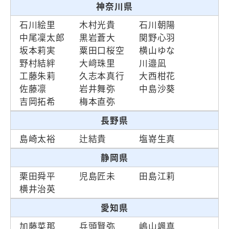
神奈川県
石川絵里
木村光貴
石川朝陽
中尾凜太郎
黒岩蒼大
関野心羽
坂本莉実
粟田口桜空
横山ゆな
野村結絆
大﨑珠里
川邉凪
工藤朱莉
久志本真行
大西柑花
佐藤凛
岩井舞弥
中島沙葵
吉岡拓希
梅本直弥
長野県
島崎太裕
辻結貴
塩嵜生真
静岡県
栗田舜平
児島匠未
田島江莉
横井治英
愛知県
加藤菜那
兵頭賢弥
嶋山颯真