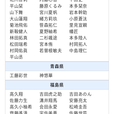
平山栞
藤原くるみ
本多栞奈
山下舞
宮川夏帆
岩本幹助
大山蓮翔
緒方莉玖
小原蒼汰
菊池飛佑
笹森拓仁
里見宣親
新鞍健人
夏野紬希
幡匠
林田拓真
二杉颯途
本多陸人
松田瑞希
宮本侑
村岡拓人
村岡佑眞
若曽根敏夫
中島理仁
平山丞
青森県
工藤彩世
神悠華
福島県
高久翔
吉田虎之助
吉田あのん
佐藤力生
溝井翔馬
安藤亮太
高久小柚希
会田永愛
松崎圭吾
齋藤遙清
宇佐美蒼
佐藤世菜