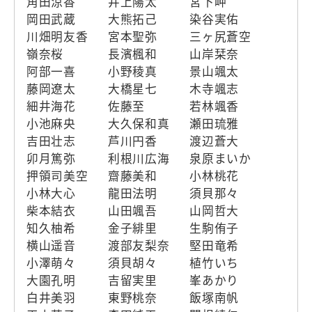
角田涼香
井上陽太
宮下岬
岡田武蔵
大熊拓己
染谷実佑
川畑明友香
宮本聖弥
三ヶ尻蒼空
嶺奈桜
長濱楓和
山岸栞奈
阿部一喜
小野稜真
景山颯太
藤岡遼太
大橋星七
木寺颯志
細井海花
佐藤至
若林颯香
小池麻央
大久保和真
瀬田琉雅
吉田壮志
芦川円香
渡辺蒼大
卯月篤弥
利根川広海
泉原まいか
押領司美空
齋藤美和
小林桃花
小林大心
龍田法明
須貝那々
柴本結衣
山田颯吾
山岡哲大
知久柚希
金子緋里
生駒侑子
横山遥音
渡部友梨奈
堅田竜希
小澤萌々
須貝胡々
植竹いち
大園孔明
吉留実里
峯あかり
白井美羽
東野桃奈
飯塚南帆