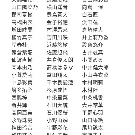
山口陽菜乃
横山遥音
向嶌一惺
郡司夏樹
豊島蒼大
白石匠
高橋由衣
金子裕徳
浜田蓮
増田紗蘭
村澤昂來
倉崎晴大
植竹真子
吉田凪咲
井上莉乃香
岸春杜
近藤悠樹
設楽悠介
輪倉紫龍
佐藤旭飛
古井颯真
仙波直樹
井倉俊太朗
小関める
岡本由乃
髙橋はるな
中井健太郎
小暮愛莉
冨田翔太
小山喜衣菜
中島彩葉
千木良愛蓮
木村明莉
嶋多拓心
杉原成悟
木村陸
西脇梓
中条里菜
中条桃香
新井輝
石田大統
大井結華
髙岡亜美
石川優桜
平野心羽
永野珠吏
小野山瞬
山口果絵
神田玲音
宇野彩花
尾﨑詠太