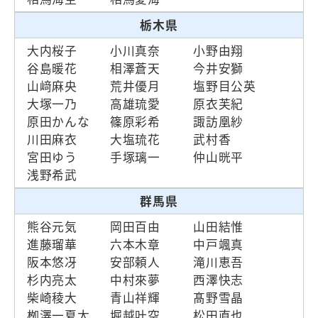
栃木県
大内桜子
小川真奈
小野由翔
谷島暖花
相澤蒼天
今井安獅
山﨑麻央
荒井優月
塩野目公英
大塚一乃
高雄琉愛
原衣芙紀
原田かんな
篠原彩希
諏訪凰紗
川田麻衣
大塩琉花
武村香
宮田ゆう
手塚璃一
仲山晄平
浅野希武
群馬県
熊谷元気
岡田百由
山田結惟
進藤瑠華
六本木章
中戸颯真
阪本悠冴
安部頼人
滝川恵吾
杉内亮太
中村來夢
西澤快志
柴崎稜大
青山祥輝
髙野雪晶
栁澤一夏太
堀越叶空
松田直也