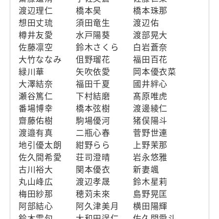
渡辺理仁
橋本昊
橋本珠那
想田丈琉
須田竜生
渡辺佑
樽井友愛
水戸陽葵
渡部晃大
佐藤凛空
鈴木さくら
白岩蒼奈
大竹ななみ
伹野瑠花
福田百花
緑川華
矢吹依愛
岡本優衣菜
大澤結奈
福田千夏
國井絆心
瀬谷篤仁
下村結磨
髙原唯虎
番場博幸
橋本弦樹
渡邊綾仁
齋藤佑樹
駒場優河
猪俣陽斗
渡邉有真
二瓶心春
菅野世連
地引優太朗
紺野らら
上野茉那
佐久間希愛
荘司澄晴
岩永悠雅
古川裕大
関本優衣
新妻颯
丸山峰広
渡辺孝晟
鈴木星莉
梅田紗那
穂苅未來
島野晃匡
阿部結心
阿久津美月
横田陽輝
鈴木雫句
大和田逞仁
佐久間愛斗