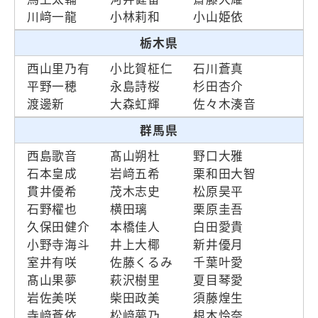
川﨑一龍
小林莉和
小山姫依
栃木県
西山里乃有
小比賀柾仁
石川蒼真
平野一穂
永島詩桜
杉田杏介
渡邊新
大森虹輝
佐々木湊音
群馬県
西島歌音
髙山朔杜
野口大雅
石本皇成
岩﨑五希
栗和田大智
貫井優希
茂木志史
松原昊平
石野櫂也
横田璃
栗原圭吾
久保田健介
本橋佳人
白田愛貴
小野寺海斗
井上大椰
新井優月
室井有咲
佐藤くるみ
千葉叶愛
髙山果夢
萩沢樹里
夏目琴愛
岩佐美咲
柴田政美
須藤煌生
寺﨑蒼依
松﨑夢乃
根本怜奈