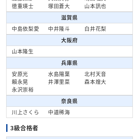
徳重瑛士
塚田蒼大
山本訊也
滋賀県
中島依梨愛
中井隆斗
白井花梨
大阪府
山本隆生
兵庫県
安原光
水島陽葉
北村天音
賴永晃
井澤里菜
森本煌大
永沢崇裕
奈良県
川上さくら
中道稀海
3級合格者