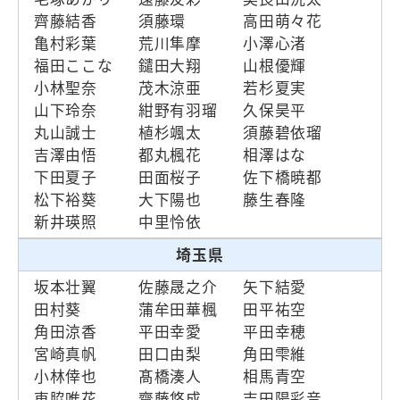
齊藤結香
須藤環
高田萌々花
亀村彩葉
荒川隼摩
小澤心渚
福田ここな
鑓田大翔
山根優輝
小林聖奈
茂木涼亜
若杉夏実
山下玲奈
紺野有羽瑠
久保昊平
丸山誠士
植杉颯太
須藤碧依瑠
吉澤由悟
都丸楓花
相澤はな
下田夏子
田面桜子
佐下橋暁都
松下裕葵
大下陽也
藤生春隆
新井瑛照
中里怜依
埼玉県
坂本壮翼
佐藤晟之介
矢下結愛
田村葵
蒲牟田華楓
田平祐空
角田涼香
平田幸愛
平田幸穂
宮崎真帆
田口由梨
角田雫維
小林倖也
髙橋湊人
相馬青空
東脇唯花
齋藤悠成
吉田陽彩音