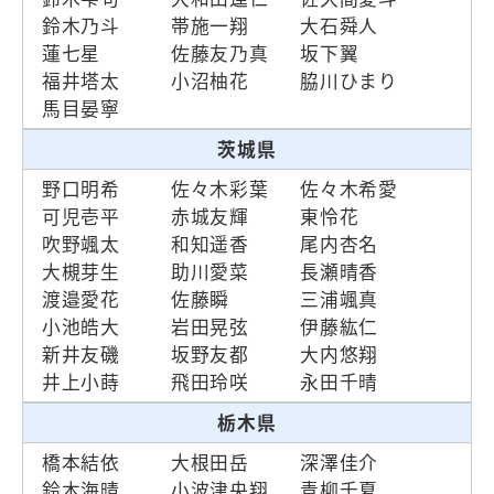
鈴木乃斗
帯施一翔
大石舜人
蓮七星
佐藤友乃真
坂下翼
福井塔太
小沼柚花
脇川ひまり
馬目晏寧
茨城県
野口明希
佐々木彩葉
佐々木希愛
可児壱平
赤城友輝
東怜花
吹野颯太
和知遥香
尾内杏名
大槻芽生
助川愛菜
長瀬晴香
渡邉愛花
佐藤瞬
三浦颯真
小池皓大
岩田晃弦
伊藤紘仁
新井友磯
坂野友都
大内悠翔
井上小蒔
飛田玲咲
永田千晴
栃木県
橋本結依
大根田岳
深澤佳介
鈴木海晴
小波津央翔
青柳千夏