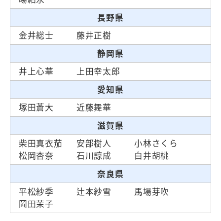
長野県
金井総士
藤井正樹
静岡県
井上心華
上田幸太郎
愛知県
塚田蒼大
近藤舞華
滋賀県
柴田真衣茄
安部樹人
小林さくら
松岡杏奈
石川諒成
白井胡桃
奈良県
平松紗季
辻本紗雪
馬場芽吹
岡田茉子