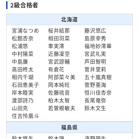
2級合格者
北海道
宮浦なつめ
桜井結那
藤沢悠広
松館杏奈
相田羽菜
島原幸秀
松浦悠
車実澪
福地妙澪華
中村陽菜
近藤凜空
宮武礼実
中島廉
宮武諒輔
芦田智明
高田柊太
有倉花
菅井里莉
相内千瑚
阿部菜々美
五十嵐真樹
石田恵美子
岡本純旺
菅野亜海
岸本睦実
佐藤琉音
恒川佳杏奈
渡部詩乃
柏木太智
長尾竜弥
山田克
若曽根敏夫
鈴木文生
住吉怜凰斗
福島県
鈴木悠生
鈴木譲
清野陽生