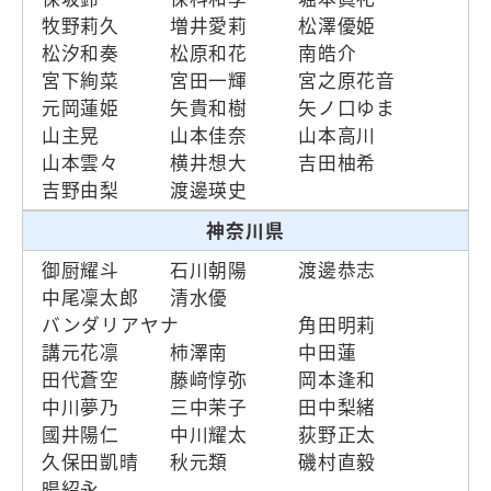
牧野莉久
増井愛莉
松澤優姫
松汐和奏
松原和花
南皓介
宮下絢菜
宮田一輝
宮之原花音
元岡蓮姫
矢貴和樹
矢ノ口ゆま
山主晃
山本佳奈
山本高川
山本雲々
横井想大
吉田柚希
吉野由梨
渡邊瑛史
神奈川県
御厨耀斗
石川朝陽
渡邊恭志
中尾凜太郎
清水優
バンダリアヤナ
角田明莉
講元花凛
柿澤南
中田蓮
田代蒼空
藤﨑惇弥
岡本逢和
中川夢乃
三中茉子
田中梨緒
國井陽仁
中川耀太
荻野正太
久保田凱晴
秋元類
磯村直毅
暘紹永