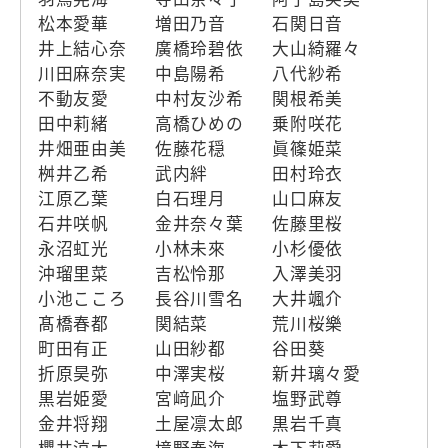
松本愛華
増田乃音
石関日音
井上結心奈
廣橋玲碧依
大山綺羅々
川田麻奈実
中島陽希
八代紗希
不動友愛
中村友沙希
関根希美
田中莉緒
高橋ひめの
乗附咲花
井畑亜由美
佐藤花穏
眞篠姫菜
桝井乙希
武内絆
田村玲衣
江原乙葉
白石理月
山口麻友
石井咲帆
金井奈々葉
佐藤里桜
永沼虹光
小林未來
小杉優依
沖瑠里菜
吉松怜那
入澤美羽
小池こころ
長谷川雪名
大井颯介
髙橋春都
関結菜
荒川桜樂
町田有正
山田紗都
谷田葵
折原昊弥
中澤実桜
新井璃々愛
黒岩姫愛
宮﨑凪介
塩野武尊
金井将翔
土屋凛太郎
黒岩千真