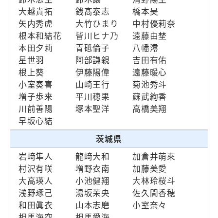
大越貴拓
銭髙泰志
橋本昊
矢内秀虎
大竹ひまり
中村優莉奈
根本和結花
皆川ヒナ乃
遠藤由埜
本田夕莉
青砥倫子
八幡澪
星世羽
阿部謙親
吉田有佑
根上葵
伊藤陽偉
遠藤暖心
小室奏喜
山崎王行
菊池秀斗
増子歩来
平川穂果
蘇武絢香
川前善陽
塚本聖洋
高橋美翔
早坂心結
茨城県
岩﨑隼人
龍﨑大和
加倉井萌來
村沢有咲
増野衣南
加藤美愛
大高瑛人
小池健翔
大林玲桜斗
浅野琢己
湯坂茉央
佐久間香穂
和田眞衣
山本志磨
小室奈々
相馬海空
相馬愛海