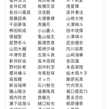
櫻井涼太
境野奏海
木下莉愛
金井虹晴
板橋花音
境夏輝
長谷川颯眞
沈佳毅
梁井春汰
齋藤諒典
大塚春輝
山崎大地
千田夢珠
斉藤花
大澤映斗
栁田和成
小山慶人
田中琉偉
塚越聖
亀山倫生
小澤瑛斗
星野壱斗
飯塚悠貴
武田優奈
山田大輔
尾崎夕峰
内川祐希
中澤怜愛
古賀斗真
山﨑海華
新井紗由
高木琉翔
金田蓮
野村紗希
田中利空
本島翠陸
櫻井榛斗
寺尾有咲
船木萌々子
高坂穂
オッカ
藤原拓真
新谷瑞稀
石川智也
竹内悠太
磯山陽太
遠藤隆真
堀口姫菜乃
堀内玲杏
齋藤光
豊永空杜
瀬下琉煌斗
樋口知也
桐原優季