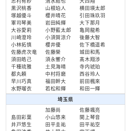
志村有紗
清水結也
大西翔
黒沢桃香
山根珀人
横田瑛太郎
塚越優斗
櫻井晴花
引田珠玖羽
軍司琴美
岩田純輝
大下那月
大谷愛莉
小野藍太郎
亀岡龍希
川崎澄玲
小須賀涼介
後藤大智
小林拓慎
櫻井優
佐下橋遥希
佐藤虎次竜
佐藤榮
城田和馬
須田皓己
須永響介
髙木翔渉
千種琉雅
土見海晴
寺内琥珀
都丸頼
中村将磨
西谷玲人
早川巧真
福田幹大
前田楓來
水野瑠衣
若松和輝
和田一輝
埼玉県
加藤尚
佐藤颯亮
島田彩葉
小山悠来
関上琴音
井戸悠生
田平圭祐
田平祐空