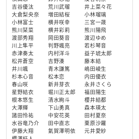
吉谷優汰
荒川武瑠
井上菜々花
大倉梨央奈
増田結桜
小林瑠璃
小林富士
横井咲幸
三宮一晟
熊川栞菜
横井彩莉
熊川陽飛
渡部秀翔
岡田葵音
渡辺ゆめ
川上隼平
判野颯亮
若杉琴音
赤津奏太
内村洋斗
益子琥太郎
松井蒼空
吉野湊
藤本結
井川颯
青木謙篤
嶋田崚生
杉本心音
松本恋
内田優衣
春山咲
新井芽衣
永井さくら
星野結衣
堀川正太郎
福田陽生
根本悠生
清水絢斗
櫻井結都
大澤輝
下山勇真
森本瑛太
諸田怜祐
中安花英
田村夏奈
水谷竜乃介
田中直志
栗原沙羅
伊藤大翔
氣賀澤明依
元井愛紗
櫻澤柾人