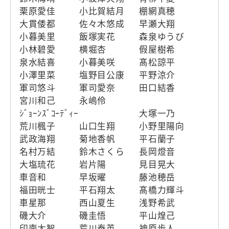
栗原愛佳
小比賀結月
棚網真穂
大貫倭都
佐々木悠成
早瀬大翔
小暮美里
飯塚実花
森泉ゆうび
小林碧愛
横堀杏
假屋樹希
泉水結喜
小暮美咲
髙松諒平
小澤里菜
塩野目公康
平野涼介
軍司悠斗
軍司愛奈
田口結香
宮川和己
永嶋伶
ｼﾞｮｰﾝｽﾞｺｰﾃﾞｨｰ
大塚一乃
荒川楓子
山口生翔
小野里陽向
武政海翔
菊地香帆
平石蘭子
名村万結
鈴木さくら
長岡燈音
大塩琉花
岩片陽
見目晃大
車音和
早坂曜
藤池穂岳
福田晄士
平石翔太
髙橋力輝斗
車星那
西山夏生
浅野希武
磯大介
磯圭悟
平山煌己
印南太智
荒川泰英
神原歩人