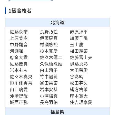
1級合格者
北海道
佐藤永奈
長野乃絵
野原淳平
上原美樹
伊藤康真
加藤千陽
中野翔音
村瀬悠熙
玉山慶
河瀨颯
杉本真愛
相田結菜
府金大貴
佐々木蓮二
佐藤富士夫
佐藤優貴
久保柚珠姫
伊藤真彩
岩本もも
内山莉子
太田茉愛
佐々木真央
竹中陽莉
谷彩純
恒川佳杏奈
富田栞菜
松田芽久
山口璃愛
岩本安慈
緒方柊茉
沖崎智哉
小澤陽真
岸本寛大
城戸正弥
長島羽佑
住吉理李愛
福島県