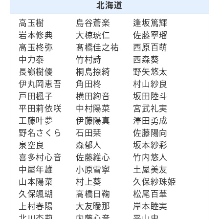
北海道
高玉樹
島谷蒼楽
逢坂篤輝
岩本修典
大椋琥仁
佐藤寧瑠
高玉柊弥
髙橋佳之祐
西原百萌
中力泰
竹村詩
西森葵
長嶺樹優
桐島捺綺
野矢悠太
伊丸岡恵吾
角田柊
村山紗良
戸田楓子
横田絢音
坂田陸斗
平田莉依咲
中村陽菜
宮武礼実
工藤叶夢
伊藤陽真
澤田勇成
野名さくら
石田栞
佐藤陽向
泉空良
森郁人
坂本紗彩
喜多村心音
佐藤維心
竹内悠人
中屋年雄
小原雪寧
土屋美友
山本陽菜
村上葵
久保紗珠姫
久保颯瑚
高橋日鞠
松尾百華
上村春陽
大友曖那
岸本睦実
北川杏莉
内藤心音
平山史