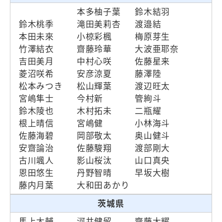
本多柚子葉
鈴木結羽
鈴木桃季
滝田美莉杏
渡邉結
本田未來
小椋彩楓
梅原芽生
竹澤結衣
齋藤玲華
大波亜耶奈
吉田美月
中村心咲
佐藤星来
菱沼咲希
安彦涼夏
藤澤陸
松本みつき
松山輝葉
渡辺旺太
宮嶋隼士
今村新
管絢斗
鈴木陵也
木村拓未
二瓶耀
根上晴信
宮嶋健
小林海斗
佐藤海碧
岡部敬太
奥山健斗
安齋論治
佐藤駿翔
渡部剛大
古川颯人
影山桜汰
山口真央
恩田悠生
丹野智晴
早坂大樹
藤内月葉
大和田あかり
茨城県
馬上太輔
河井健留
齋藤大耀