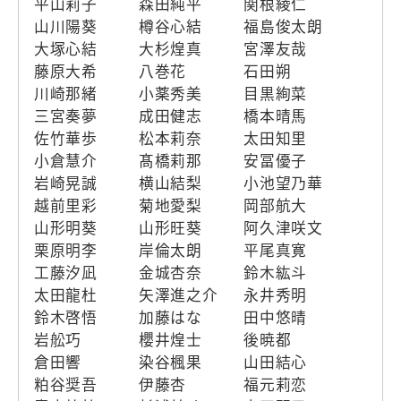
平山莉子
森田純平
関根綾仁
山川陽葵
樽谷心結
福島俊太朗
大塚心結
大杉煌真
宮澤友哉
藤原大希
八巻花
石田朔
川崎那緒
小薬秀美
目黒絢菜
三宮奏夢
成田健志
橋本晴馬
佐竹華歩
松本莉奈
太田知里
小倉慧介
髙橋莉那
安冨優子
岩崎晃誠
横山結梨
小池望乃華
越前里彩
菊地愛梨
岡部航大
山形明葵
山形旺葵
阿久津咲文
栗原明李
岸倫太朗
平尾真寛
工藤汐凪
金城杏奈
鈴木紘斗
太田龍杜
矢澤進之介
永井秀明
鈴木啓悟
加藤はな
田中悠晴
岩舩巧
櫻井煌士
後暁都
倉田響
染谷楓果
山田結心
粕谷奨吾
伊藤杏
福元莉恋