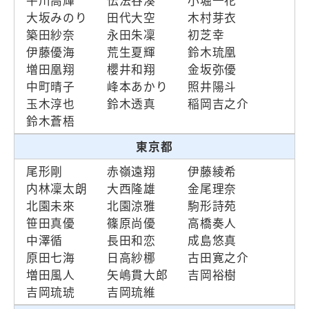
平川高輝
伝法谷湊
小堀一花
大坂みのり
田代大空
木村芽衣
築田紗奈
永田朱凜
初芝幸
伊藤優海
荒生夏輝
鈴木琉凰
増田凰翔
櫻井和翔
金坂弥優
中町晴子
峰本あかり
照井陽斗
玉木淳也
鈴木透真
稲岡吉之介
鈴木蒼梧
東京都
尾形剛
赤嶺遠翔
伊藤綾希
内林凜太朗
大西隆雄
金尾理奈
北園未來
北園涼雅
駒形詩苑
笹田真優
篠原尚優
高橋奏人
中澤循
長田和恋
成島悠真
原田七海
日高紗梛
古田寛之介
増田風人
矢嶋貫大郎
吉岡裕樹
吉岡琉琥
吉岡琉維