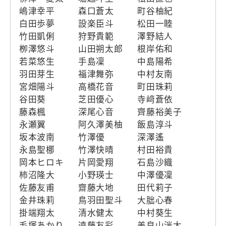
嶋津幸平
森口蒼太
町谷柚紀
白田歩夢
設楽臣斗
松田一睦
竹田凱俐
狩野貴範
澤野結人
栁澤悠斗
山田朔太郎
根岸佑和
若菜悠生
手島凜
中島陽希
羽田芽生
福津舞弥
中村友南
宮畑陽斗
高橋花音
町田珠莉
谷田葵
芝田優心
寺﨑蒼依
藤森楓
深尾心音
齊藤裕美子
永瀬翼
阿久澤美柚
飯島淳斗
坂本波南
竹澤優
深澤遙
永島聖梛
竹澤快晴
村田裕貴
岡本ヒロキ
片岡愛翔
石島沙織
柿沼隆大
小野瑛士
中澤優凜
佐藤友甫
齋藤大地
田代莉子
金井珠莉
鳥羽田聖斗
大朏心春
掛端翔太
清水健太
中村葵生
毛塚あかり
遠藤友彩
美良山洸太