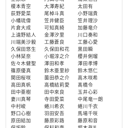
榎本青空
大澤寿紀
太田有
荻野愛菜
尾棹斗真
小野瑞貴
小幡琉偉
笠井健臣
笠井理沙
片倉大成
可知真綺
加藤竜介
上遠野結人
金澤汐里
川口奏和
川端美沙毅
工藤蒼良
工藤心愛
久保田悠生
久保田和花
黒田瞬
小林栞奈
小堀淳之介
櫻井俐瑠
佐々木健聖
澤田和孝
澤田孝博
篠原優真
鈴木亜里紗
鈴木悠仁
関田桜咲
薗田恭之介
高木咲希
高田真帆
高橋結莉愛
髙橋令
田中亜樹
田中來良
玉井心彩
妻川真琴
寺田愛菜
中尾竜一朗
中村峻
蜷川希衣
蜷川千衣
野口心樹
羽田安吾
馬場千咲
原田結加
藤原彩路
藤原和音
保坂鈴
保科和李
堀本眞礼