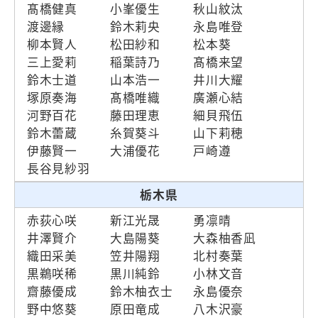
髙橋健真
小峯優生
秋山紋汰
渡邊縁
鈴木莉央
永島唯登
柳本賢人
松田紗和
松本葵
三上愛莉
稲葉詩乃
髙橋来望
鈴木士道
山本浩一
井川大耀
塚原奏海
髙橋唯織
廣瀬心結
河野百花
藤田理恵
細貝飛伍
鈴木蕾蔵
糸賀葵斗
山下莉穂
伊藤賢一
大浦優花
戸崎遵
長谷見紗羽
栃木県
赤荻心咲
新江光晟
勇凛晴
井澤賢介
大島陽葵
大森柚香凪
織田采美
笠井陽翔
北村奏葉
黒鵜咲稀
黒川純鈴
小林文音
齋藤優成
鈴木柚衣士
永島優奈
野中悠葵
原田竜成
八木沢豪