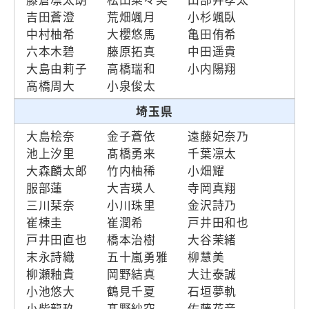
吉田蒼澄
荒畑颯月
小杉颯臥
中村柚希
大櫻悠馬
亀田侑希
六本木碧
藤原拓真
中田遥貴
大島由莉子
高橋瑞和
小内陽翔
高橋周大
小泉俊太
埼玉県
大島桧奈
金子蒼依
遠藤妃奈乃
池上汐里
髙橋勇来
千葉凛太
大森麟太郎
竹内柚稀
小畑耀
服部蓮
大吉瑛人
寺岡真翔
三川栞奈
小川珠里
金沢詩乃
崔棟圭
崔潤希
戸井田和也
戸井田直也
橋本治樹
大谷茉緒
末永詩織
五十嵐勇雅
柳慧美
柳瀬釉貴
岡野結真
大辻泰誠
小池悠大
鶴見千夏
石垣夢軌
小柴龍玖
髙野紗空
佐藤花音