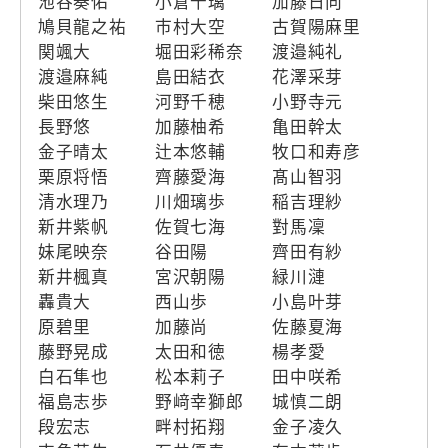
池谷奏佑
小倉千璃
加藤日向
鳩貝龍之祐
市村大空
古賀陽麻里
関颯大
堀田彩稀奈
渡邉純礼
渡邉麻純
島田結衣
花澤采芽
柴田悠生
河野千穂
小野寺元
長野悠
加藤柚希
亀田幹太
金子晴太
辻本悠輔
牧口和寿彦
栗原将悟
齊藤愛海
髙山智羽
清水理乃
川畑璃歩
稲吉理紗
新井紫帆
佐賀七海
對馬凜
妹尾映奈
谷田陽
齊田有紗
新井楓真
宮沢朝陽
緑川漣
轟貴大
西山歩
小島叶芽
原碧里
加藤尚
佐藤夏海
藤野晃成
太田和徳
楊孝愛
白石隼也
松本莉子
田中咲希
福島志歩
野﨑幸獅郎
城慎二朗
段宏志
畔村拓翔
金子凌久