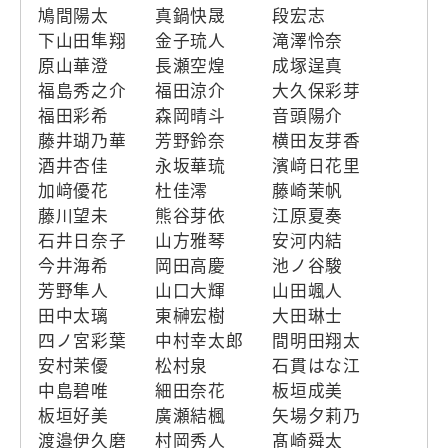
鳩間陽太
真鍋快晟
段宏志
下山田隼翔
金子琉人
滝澤怜奈
原山華澄
長瀬空煌
成塚逞真
福島秀之介
福田涼介
大久保彩芽
福田彩希
森岡晴斗
音頭陽介
藤井瑚乃華
芳野鈴奈
横田友芽香
酒井杏佳
永坂華琉
濱﨑日花里
加﨑優花
杜佳澪
藤崎茉帆
藤川望未
熊谷芽依
江原夏奏
石井日奈子
山方雅琴
安河内結
今井海希
岡田高慶
池ノ谷駿
芳野隼人
山口大輝
山田颯人
田中太璃
東榊宏樹
大田琳士
四ノ宮彩葉
中村幸太郎
間明田翔太
安村茉優
松村泉
石貫はな江
中島碧唯
細田奈花
板垣成美
板垣好美
廣瀬結楓
矢場夕莉乃
渡邉伊久磨
村岡秀人
髙崎舜太