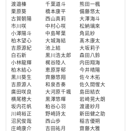
渡邉榛
千葉道斗
熊田一楓
栗原葵
橋本康平
備藤悠太
古賀朝陽
西山真莉
大澤海斗
市川咲
中村心咲
松納璃來
小澤陽斗
中島琴葉
角凪紗
柏木望心
大城海結
髙木康太
吉原源紀
池上結
大坂莉子
白石新
黒川浩太郎
森田八鈴
小林龍輝
梶谷陸人
内田翔海
柏木結心
恵原芽郁
今井晴陽
黒川葵生
齊藤悠翔
佐々木拓
吉原源人
和泉杏奏
佐久間惺大
廣田咲良
大河原千颯
島田結衣
横尾穂大
黒澤悠暉
岩崎晃大朗
坂内花帆
粕谷心羽
渡邊紗月
川﨑裕正
野崎詩太
新田健之助
沼尻俊哉
西山歩
稲吉優朔
庄崎康介
吉田祐月
齋藤大雅