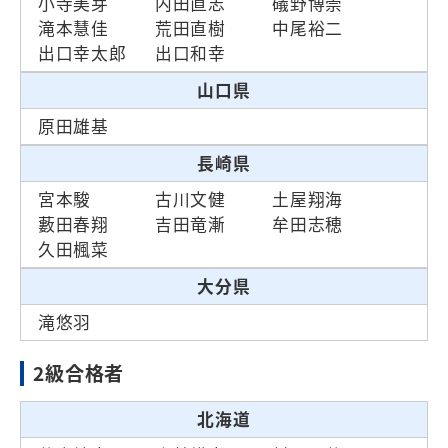
小寺美芽
内田直志
礒野博崇
滝本慧佳
荒田直樹
中尾裕二
出口幸太郎
出口和幸
山口県
原田雄基
長崎県
宮本駿
古川文健
土屋翔海
藪田春翔
吉田竜漸
牟田志穂
久田楓菜
大分県
滝悠羽
2級合格者
北海道