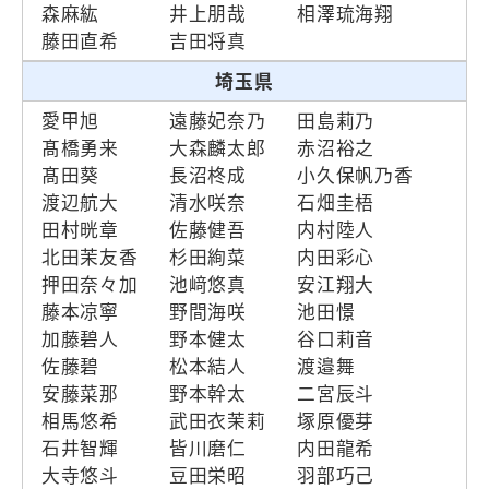
森麻紘
井上朋哉
相澤琉海翔
藤田直希
吉田将真
埼玉県
愛甲旭
遠藤妃奈乃
田島莉乃
髙橋勇来
大森麟太郎
赤沼裕之
髙田葵
長沼柊成
小久保帆乃香
渡辺航大
清水咲奈
石畑圭梧
田村晄章
佐藤健吾
内村陸人
北田茉友香
杉田絢菜
内田彩心
押田奈々加
池﨑悠真
安江翔大
藤本凉寧
野間海咲
池田憬
加藤碧人
野本健太
谷口莉音
佐藤碧
松本結人
渡邉舞
安藤菜那
野本幹太
二宮辰斗
相馬悠希
武田衣茉莉
塚原優芽
石井智輝
皆川磨仁
内田龍希
大寺悠斗
豆田栄昭
羽部巧己