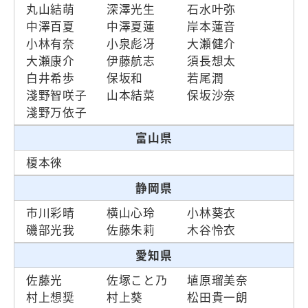
丸山結萌
深澤光生
石水叶弥
中澤百夏
中澤夏蓮
岸本蓮音
小林有奈
小泉彪冴
大瀬健介
大瀬康介
伊藤航志
須長想太
白井希歩
保坂和
若尾潤
淺野智咲子
山本結菜
保坂沙奈
淺野万依子
富山県
榎本徠
静岡県
市川彩晴
横山心玲
小林葵衣
磯部光我
佐藤朱莉
木谷怜衣
愛知県
佐藤光
佐塚こと乃
埴原瑠美奈
村上想奨
村上葵
松田貴一朗