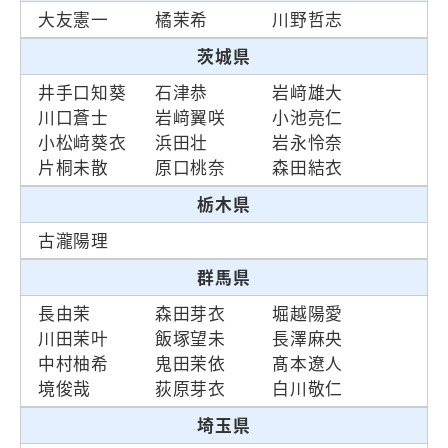
大友憲一
橘茉希
川野哲志
茨城県
井手口知葵
石津恭
岩﨑雄大
川口蒼士
岩﨑翼咲
小池亮仁
小松﨑葵衣
浜田壮
岩永怜奈
片桐未散
原口桃奈
森田結衣
栃木県
古瀧陽理
群馬県
長由茉
森田芽衣
堀越陽愛
川田茉叶
飯塚望未
長澤麻央
中村柚希
鬼田茉依
髙本遼人
境俊哉
荻原芽衣
白川敬仁
埼玉県