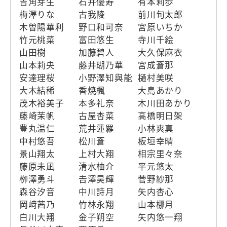
吉角芽生
石井優寿
有本莉歩
梅澤りな
古我陵
前川旬太郎
木曽陽華利
野口和可奈
宮原いちか
竹元桃菜
富田悠生
寺川千絵
山田樹
加藤碧人
大久保麻衣
山本莉央
藤井瑚乃華
宮成蒼那
安達理桜
小野澤知與能
樋村美咲
大木結稀
香焼楓
大島あかり
茂木裕美子
本多礼奈
木川田あかり
藤崎茉帆
古屋杏菜
高橋明日架
豊丸温仁
荒井蓮羅
小林爽真
中村悠吾
松川蒼
板垣幸晴
景山翔太
上村大翔
相宗里々奈
藤原未凪
清水柚介
平元悠太
栁澤勇斗
𠮷澤昊輝
菅野紗那
森谷汐音
中川詩月
矢内杏心
岡﨑茜乃
竹林永翔
山本梛月
白川大翔
金子朔空
矢内悠一翔