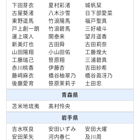
下田芽衣
夏村彩渚
城帆栞
古屋葵渚
八木沙雪
日下部愛菜
東野遥馬
竹浪陽馬
福戸聖真
戸上創一朗
竹浪碧馬
三好崚斗
運上瑛人
関泰来
望月遥香
新美灯也
古田舜
古田莉奈
山田陽翔
小山田佑
工藤煌大
工藤瑞己
笹原翔
三浦碧真
赤川桃香
伊藤杏
吉田紗希
藤﨑麻衣
橋谷柚翠乃
橋谷眞冴乃
後藤愛育
笹原茉莉子
土田忠
青森県
苫米地琉夷
髙村怜央
岩手県
吉水咲良
安田いずみ
安田大燿
安田茉矢
河内春仁
及川周