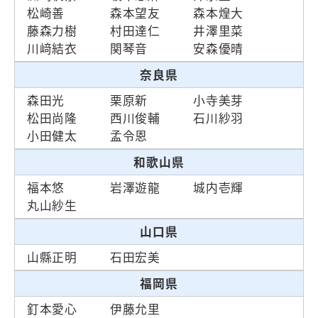
松崎善
森本望友
森本煌大
藤森力樹
村田達仁
井澤里菜
川﨑結衣
関琴音
安森優晴
奈良県
森田光
栗原新
小寺美芽
松田尚隆
西川俊輔
石川紗羽
小田健太
孟令恩
和歌山県
福本悠
岩澤遊龍
城内壱輝
丸山紗生
山口県
山縣正明
石田宏美
福岡県
釘本愛心
伊藤允里