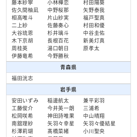
藤本紗寧
小林樺恋
村田陽葵
佐久間柚凪
中野桜那
矢野泰我
相高唯斗
片山紗実
福戸聖真
二上紗
佐藤奏心
村田和優
大谷琉恩
杉井璃斗
中谷圭佑
木下京胡
長根百花
新美灯真
周桂英
湯口朝日
原孝太
伊藤竜希
今野勝秋
青森県
福田洸志
岩手県
安田いずみ
稲邊航太
兼平彩羽
工藤俊介
今井英一朗
三浦希
松岡咲希
神田詩唯果
中山晴翔
南舘理紗
矢羽々幸星
矢羽々優結星
杉澤莉瑚
髙橋菜緒
小川聖央