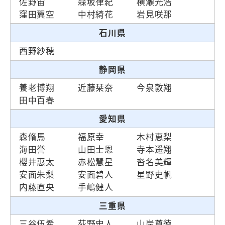
佐野宙
森坂律紀
横瀬光浩
窪田翼空
中村綺花
岩見咲那
石川県
西野紗穂
静岡県
養老博翔
近藤栞奈
今泉敦翔
田中百春
愛知県
森脩馬
福原幸
木村恵梨
海田誉
山田士恩
寺本遥翔
櫻井惠太
赤松慧星
沓名美輝
安面朱梨
安面碧人
星野史帆
内藤直央
手嶋健人
三重県
三谷伍希
荻野史人
山岸尊徳