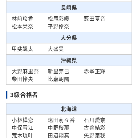
長崎県
林﨑玲香
松尾彩暖
藪田夏音
松本栞奈
平野伶奈
大分県
甲斐颯太
大盛昊
沖縄県
大野麻里奈
新里芽巳
赤峯正輝
柴田怜央
比嘉朝陽
3級合格者
北海道
小林樺恋
遠田萌々香
石川愛奈
中保雪江
中野桜那
古谷結彩
荒木琉叶
田辺翔真
矢野泰我