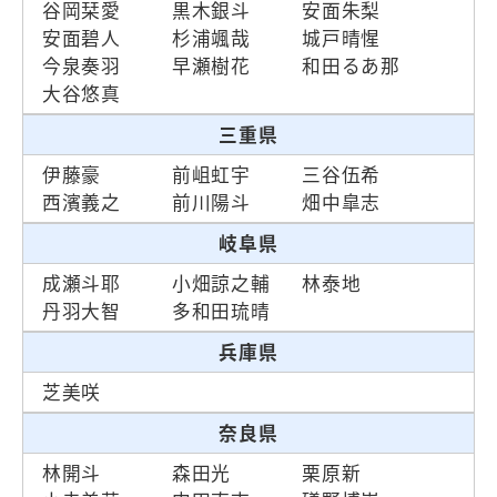
谷岡栞愛
黒木銀斗
安面朱梨
安面碧人
杉浦颯哉
城戸晴惺
今泉奏羽
早瀬樹花
和田るあ那
大谷悠真
三重県
伊藤豪
前岨虹宇
三谷伍希
西濱義之
前川陽斗
畑中皐志
岐阜県
成瀬斗耶
小畑諒之輔
林泰地
丹羽大智
多和田琉晴
兵庫県
芝美咲
奈良県
林開斗
森田光
栗原新