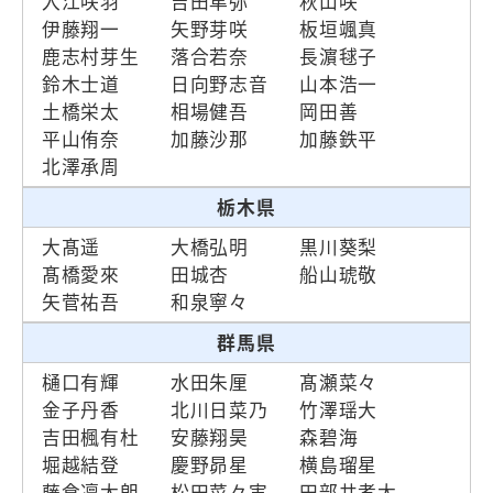
入江咲羽
吉田隼弥
秋山咲
伊藤翔一
矢野芽咲
板垣颯真
鹿志村芽生
落合若奈
長濵毬子
鈴木士道
日向野志音
山本浩一
土橋栄太
相場健吾
岡田善
平山侑奈
加藤沙那
加藤鉄平
北澤承周
栃木県
大髙遥
大橋弘明
黒川葵梨
髙橋愛來
田城杏
船山琥敬
矢菅祐吾
和泉寧々
群馬県
樋口有輝
水田朱厘
髙瀬菜々
金子丹香
北川日菜乃
竹澤瑶大
吉田楓有杜
安藤翔昊
森碧海
堀越結登
慶野昴星
横島瑠星
藤倉凛太朗
松田菜々実
田部井孝太