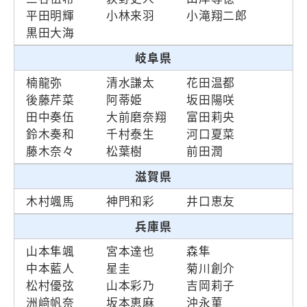
平田明輝
小林来羽
小滝翔二郎
黒田大海
岐阜県
楠龍弥
清水謙太
花田温都
後藤芹菜
阿蒂姫
坂田陽咲
田中奏伍
大前磨奈翔
富田莉央
鈴木奏和
千村泰生
河口夏菜
藤木奈々
松葉樹
前田潤
滋賀県
木村颯馬
神門和彩
井口恵友
兵庫県
山本隼颯
宮本達也
森隼
中本藍人
星圭
菊川創介
松村優弦
山本彩乃
吉岡莉子
洲﨑帆奈
坂本恵麻
沖永菫