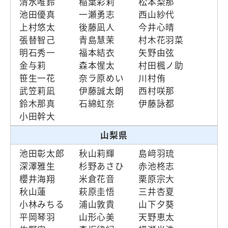
清水唯鈴
稲葉彩莉
松本梨那
池田優真
一瀬勇志
西山紗代
上村悠太
後藤凪人
今井心晴
張替智己
青島慧茉
村木花羽菜
明石秀一
福本結衣
矢野由弦
金与莉
森本惺太
村田楓ノ助
笹生一花
奈ラ原めい
川村侑
武笠莉凪
伊藤誠太朗
西村咲那
鈴木那真
石綿虹奈
伊藤詠都
小田幹大
山梨県
池田彰太郎
秋山莉輝
島﨑羽琉
深澤雅生
杉野あさひ
赤池柊志
櫻井海翔
米倉花音
栗原宗大
秋山蓮
萩原圭悟
三井杏夏
小林みちる
浦山敦貴
山下夕葵
平岡琴羽
山形心美
天野恵太