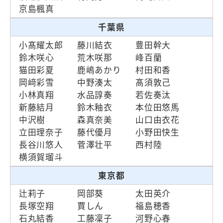
京島楓真
千葉県
小髙耀太郎
藤川結衣
豊田幹大
鈴木咲心
荒木咲那
峰百蘭
猫田彩夏
鹿嶋あかり
村田和香
岡﨑彩雪
中野湊太
髙須敦己
小林真翔
水品諄奏
若佐奏汰
新藤結月
鈴木釉衣
本位田悠馬
中沢樹
森真奈美
山口由衣花
立田理奈子
藤代優月
小野田快生
長谷川悠人
菅澤壮平
西村陸
横須賀瑠斗
東京都
辻莉子
岡部葵
太田英介
長塚空翔
賈しん
福島穂香
石丸結香
工藤凜子
河野心春