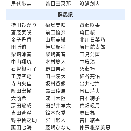
屋代歩実
若目田栞那
渡邉創大
群馬県
持田ひかり
福島美咲
齋藤咲果
齋藤実咲
前田優奈
角田桜
金子丹香
山形美織
北川日菜乃
田所侑
横島瑠星
原田航太郎
柴崎涼音
柴崎奏音
田島清匡
中山翔琉
木村悠人
中庭湊
石曽根莉子
野口奈那
須藤巧
工藤春翔
田中湊大
細谷亮佑
寺内央佳
坂村香麟
出井七海
阪田宏樹
扇田稜馬
畠山詩央
大瀧希
成田大陸
白石絢子
扇田龍成
田部井孝太
荒畑颯月
吉田蒼澄
鈴木永愛
恩田福
野中慎之助
宮田悠人
吉田結香
藤田七海
藤崎ひなた
仲宗根奈美恵