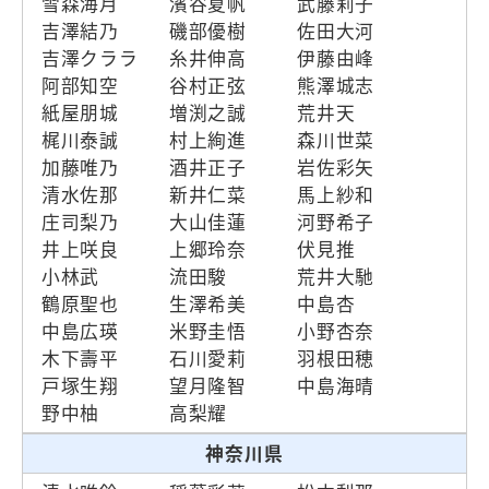
雪森海月
濱谷夏帆
武藤莉子
吉澤結乃
磯部優樹
佐田大河
吉澤クララ
糸井伸高
伊藤由峰
阿部知空
谷村正弦
熊澤城志
紙屋朋城
増渕之誠
荒井天
梶川泰誠
村上絢進
森川世菜
加藤唯乃
酒井正子
岩佐彩矢
清水佐那
新井仁菜
馬上紗和
庄司梨乃
大山佳蓮
河野希子
井上咲良
上郷玲奈
伏見推
小林武
流田駿
荒井大馳
鶴原聖也
生澤希美
中島杏
中島広瑛
米野圭悟
小野杏奈
木下壽平
石川愛莉
羽根田穂
戸塚生翔
望月隆智
中島海晴
野中柚
高梨耀
神奈川県