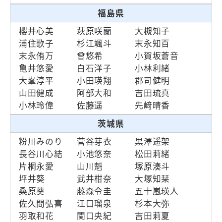
福島県
櫻井心美
萩原咲蘭
大槻知子
浦住歌子
杉江颯斗
末永知百
末永侑万
曾悠希
小賀坂蒼音
亀井悠愛
白石洋子
小林利緒
大峯淳平
小田瑛翔
郡司健明
山田健成
阿部大和
吉田琉真
小林玲偉
佐藤遥
先﨑晴香
茨城県
粉川みのり
菅谷芽衣
黒澤遥架
長谷川心結
小池悠奈
松田莉緒
片桐永愛
山川魁
塚原湊斗
坪井葵
武井柑奈
大塚知栞
桑原葵
藤森令圭
五十嵐瑛人
佐久間弘喜
江口瑠泉
杉本大弥
羽取和花
関口央紀
吉田莉夏