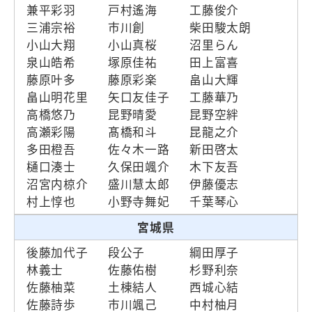
兼平彩羽
戸村遙海
工藤俊介
三浦宗裕
市川創
柴田駿太朗
小山大翔
小山真桜
沼里らん
泉山皓希
塚原佳祐
田上富喜
藤原叶多
藤原彩楽
畠山大輝
畠山明花里
矢口友佳子
工藤華乃
高橋悠乃
昆野晴愛
昆野空絆
高瀬彩陽
髙橋和斗
昆龍之介
多田橙吾
佐々木一路
新田啓太
樋口湊士
久保田颯介
木下友吾
沼宮内椋介
盛川慧太郎
伊藤優志
村上惇也
小野寺舞妃
千葉琴心
宮城県
後藤加代子
段公子
綱田厚子
林義士
佐藤佑樹
杉野利奈
佐藤柚菜
土棟結人
西城心結
佐藤詩歩
市川颯己
中村柚月