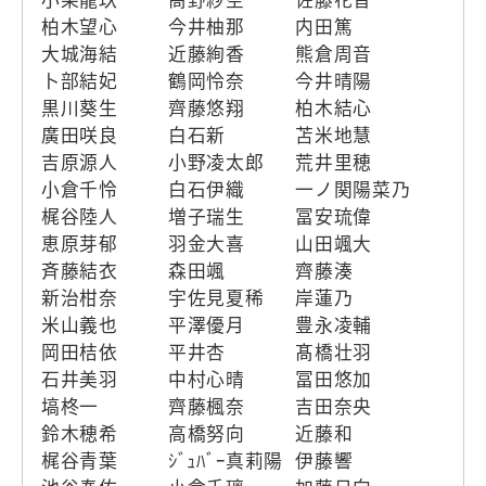
柏木望心
今井柚那
内田篤
大城海結
近藤絢香
熊倉周音
卜部結妃
鶴岡怜奈
今井晴陽
黒川葵生
齊藤悠翔
柏木結心
廣田咲良
白石新
苫米地慧
吉原源人
小野凌太郎
荒井里穂
小倉千怜
白石伊織
一ノ関陽菜乃
梶谷陸人
増子瑞生
冨安琉偉
恵原芽郁
羽金大喜
山田颯大
斉藤結衣
森田颯
齊藤湊
新治柑奈
宇佐見夏稀
岸蓮乃
米山義也
平澤優月
豊永凌輔
岡田桔依
平井杏
髙橋壮羽
石井美羽
中村心晴
冨田悠加
塙柊一
齊藤楓奈
吉田奈央
鈴木穂希
高橋努向
近藤和
梶谷青葉
ｼﾞｭﾊﾞｰ真莉陽
伊藤響