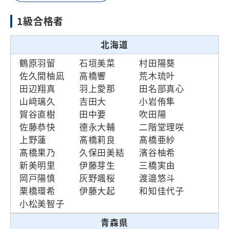
1級合格者
北海道
鶴原羽留
石垣美菜
村田陽葵
佐久間柚凪
高橋響
荒木琉叶
田辺翔真
羽上愛那
田名部真心
山﨑璃久
吉田大
小岩侑隼
賀谷直樹
田中要
吹田陽
佐藤恭快
德永大輔
二階堂理咲
上野蓮
髙橋莉良
髙橋亜紗
髙橋果乃
久保田美結
濱谷柚希
新美明里
伊藤芽生
三橋実由
岡戸陽慎
灰野颯桜
渡邉悠斗
栗橋環希
伊藤大起
和知佳代子
小松美智子
青森県