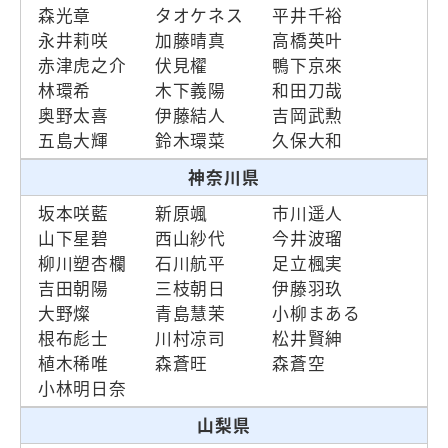
森光章
タオケネス
平井千裕
永井莉咲
加藤晴真
高橋英叶
赤津虎之介
伏見櫂
鴨下京來
林環希
木下義陽
和田刀哉
奥野太喜
伊藤結人
吉岡武勲
五島大輝
鈴木環菜
久保大和
神奈川県
坂本咲藍
新原颯
市川遥人
山下星碧
西山紗代
今井波瑠
柳川塑杏欄
石川航平
足立楓実
吉田朝陽
三枝朝日
伊藤羽玖
大野燦
青島慧茉
小柳まある
根布彪士
川村凉司
松井賢紳
植木稀唯
森蒼旺
森蒼空
小林明日奈
山梨県