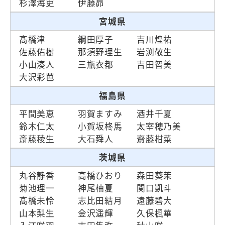
杉澤海吏
伊藤昴
宮城県
髙橋津
綱田厚子
吉川煌祐
佐藤佑樹
那須野理生
岩渕敬生
小山湊人
三瓶衣都
吉田智美
大沢彩芭
福島県
平間美恵
羽賀ますみ
酒井千夏
鈴木仁太
小賀坂柊馬
太宰穂乃美
斎藤稜生
大石舜人
齋藤柑菜
茨城県
丸谷静香
高橋ひおり
森田葵茉
菊池理一
神尾柚夏
関口凱斗
髙橋未怜
志比田結月
遠藤碧大
山本梨生
金沢遥輝
久保楓華