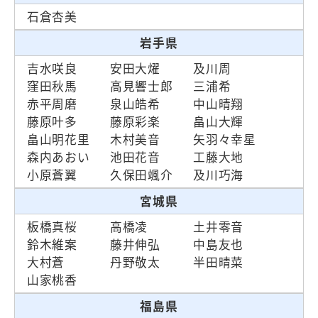
石倉杏美
岩手県
吉水咲良
安田大燿
及川周
窪田秋馬
高見響士郎
三浦希
赤平周磨
泉山皓希
中山晴翔
藤原叶多
藤原彩楽
畠山大輝
畠山明花里
木村美音
矢羽々幸星
森内あおい
池田花音
工藤大地
小原蒼翼
久保田颯介
及川巧海
宮城県
板橋真桜
高橋凌
土井零音
鈴木維案
藤井伸弘
中島友也
大村蒼
丹野敬太
半田晴菜
山家桃香
福島県