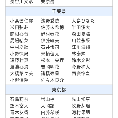
長谷川文彦
栗原岳
千葉県
小髙響仁郎
浅野愛依
大島ひなた
米田弦芯
佐藤未希穂
半田湊大
関根心音
野村春花
森田夏陽
馬場結菜
伊藤綾美
川並永采
中村夏輝
石井怜司
江川海翔
小野快晟
来栖佳太
林泰輝
遠藤壮真
松本一央理
鈴木文彩
渡邉心海
吉岡明花
今野椋太
大橋菜々美
諸橋壱星
西廣怜皇
小柳優翔
佐々木良介
東京都
石島莉奈
増山椋
先山知亨
窪木富大
大岡譲
牧野芽瑠
青木友香
内藤希咲
河村果朋