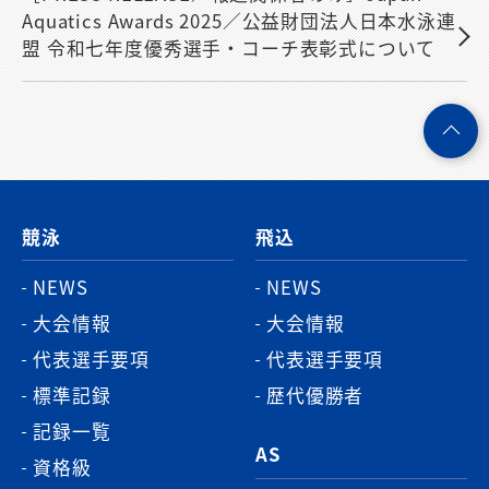
Aquatics Awards 2025／公益財団法人日本水泳連
盟 令和七年度優秀選手・コーチ表彰式について
ペ
ー
ジ
競泳
飛込
ト
ッ
NEWS
NEWS
プ
大会情報
大会情報
へ
代表選手要項
代表選手要項
標準記録
歴代優勝者
記録一覧
AS
資格級