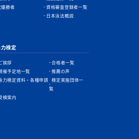
代優勝者
資格審査登録者一覧
日本泳法概説
泳力検定
ご挨拶
合格者一覧
開催予定地一覧
推薦の声
泳力検定資料・各種申請
検定実施団体一
書
覧
受検案内