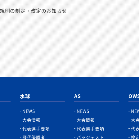
関連規則の制定・改定のお知らせ
水球
AS
OW
NEWS
NEWS
NE
大会情報
大会情報
大
代表選手要項
代表選手要項
代
歴代優勝者
バッジテスト
検