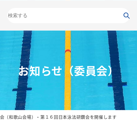
大会
カレンダー
NEWS
お知らせ
（委員会）
泳力
検定
水泳
の日
競泳
飛込
お知らせ（委員会）
会（和歌山会場）・第１６回日本泳法研鑽会を開催します