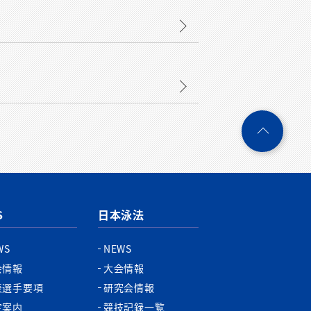
ペ
ー
ジ
ト
ッ
プ
S
日本泳法
へ
WS
NEWS
会情報
大会情報
表選手要項
研究会情報
定案内
競技記録一覧