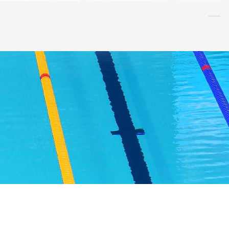
水泳
指導者
連盟
情報
アンチ・
ドーピング
AQUA CREW
スポンサー
水球
AS
OWS
日本泳法