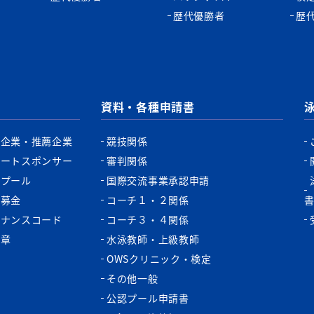
歴代優勝者
歴
資料・各種申請書
認企業・推薦企業
競技関係
ポートスポンサー
審判関係
認プール
国際交流事業承認申請
税募金
コーチ１・２関係
バナンスコード
コーチ３・４関係
功章
水泳教師・上級教師
OWSクリニック・検定
その他一般
公認プール申請書