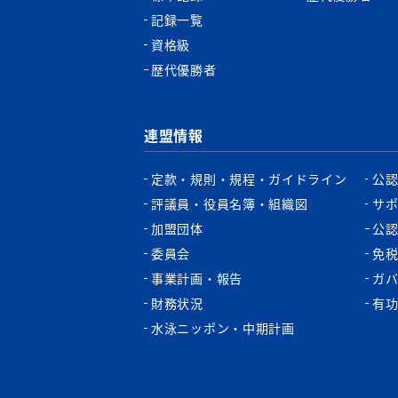
記録一覧
資格級
歴代優勝者
連盟情報
定款・規則・規程・ガイドライン
公
評議員・役員名簿・組織図
サ
加盟団体
公
委員会
免
事業計画・報告
ガ
財務状況
有
水泳ニッポン・中期計画