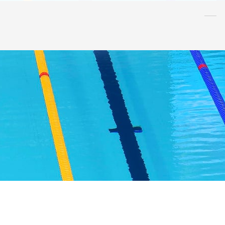
水泳
指導者
連盟
情報
アンチ・
ドーピング
AQUA CREW
スポンサー
水球
AS
OWS
日本泳法