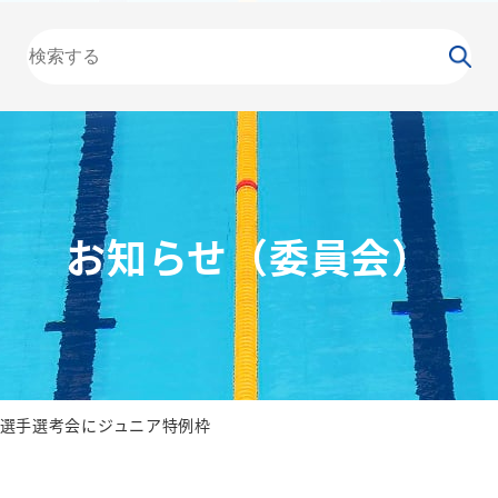
大会
カレンダー
NEWS
お知らせ
（委員会）
泳力
検定
水泳
の日
競泳
飛込
お知らせ（委員会）
選手選考会にジュニア特例枠