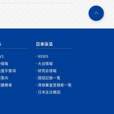
ペ
ー
ジ
ト
ッ
プ
S
日本泳法
へ
WS
NEWS
会情報
大会情報
表選手要項
研究会情報
定案内
競技記録一覧
代優勝者
資格審査登録者一覧
日本泳法概説