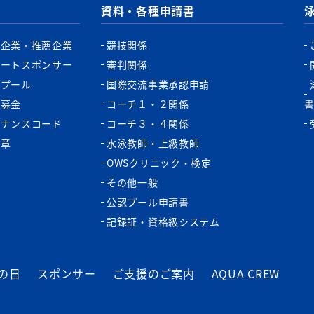
資料・各種申請書
認企業・推薦企業
競技関係
ポートスポンサー
審判関係
認プール
国際交流事業承認申請
税募金
コーチ１・２関係
バナンスコード
コーチ３・４関係
功章
水泳教師・上級教師
OWSクリニック・検定
その他一般
公認プール申請書
記録証・資格級システム
の日
スポンサー
ご支援のご案内
AQUA CREW