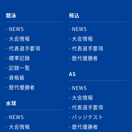
ジ
競泳
飛込
ト
ッ
NEWS
NEWS
プ
大会情報
大会情報
へ
代表選手要項
代表選手要項
標準記録
歴代優勝者
記録一覧
AS
資格級
歴代優勝者
NEWS
大会情報
水球
代表選手要項
NEWS
バッジテスト
大会情報
歴代優勝者