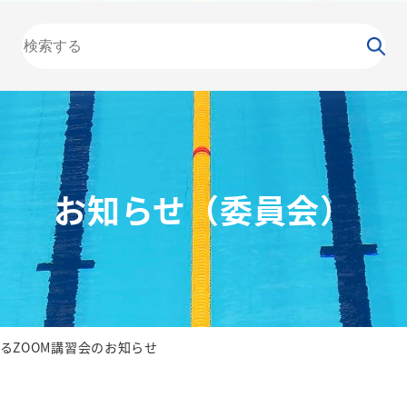
大会
カレンダー
NEWS
お知らせ
（委員会）
泳力
検定
水泳
の日
競泳
飛込
お知らせ（委員会）
るZOOM講習会のお知らせ