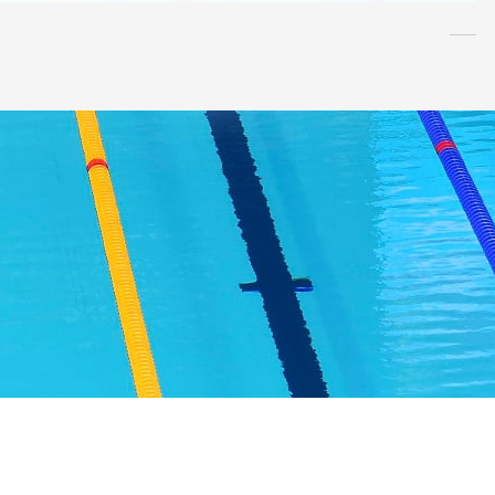
水泳
指導者
連盟
情報
アンチ・
ドーピング
AQUA CREW
スポンサー
水球
AS
OWS
日本泳法