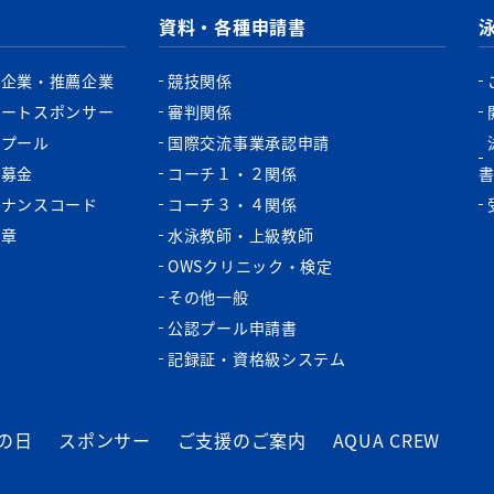
資料・各種申請書
認企業・推薦企業
競技関係
ポートスポンサー
審判関係
認プール
国際交流事業承認申請
税募金
コーチ１・２関係
バナンスコード
コーチ３・４関係
功章
水泳教師・上級教師
OWSクリニック・検定
その他一般
公認プール申請書
記録証・資格級システム
の日
スポンサー
ご支援のご案内
AQUA CREW