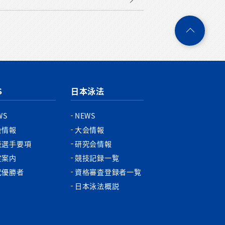
ペ
ー
ジ
ト
ッ
プ
S
日本泳法
へ
WS
NEWS
会情報
大会情報
表選手要項
研究会情報
定案内
競技記録一覧
代優勝者
資格審査登録者一覧
日本泳法概説