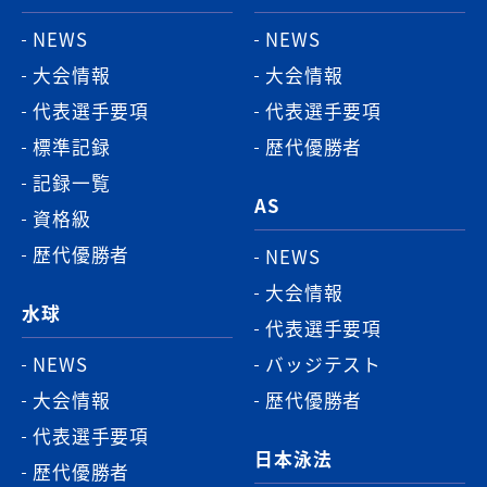
ッ
NEWS
NEWS
プ
大会情報
大会情報
へ
代表選手要項
代表選手要項
標準記録
歴代優勝者
記録一覧
AS
資格級
歴代優勝者
NEWS
大会情報
水球
代表選手要項
NEWS
バッジテスト
大会情報
歴代優勝者
代表選手要項
日本泳法
歴代優勝者