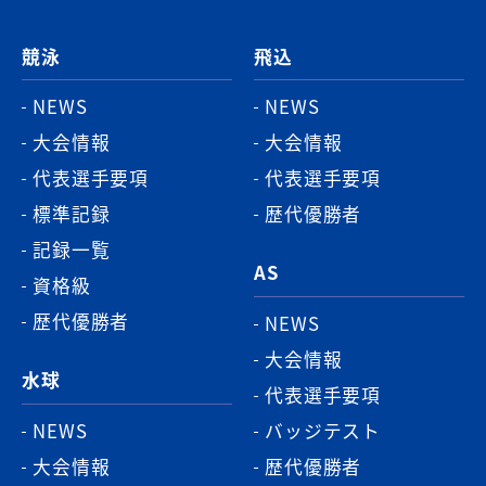
ジ
競泳
飛込
ト
ッ
NEWS
NEWS
プ
大会情報
大会情報
へ
代表選手要項
代表選手要項
標準記録
歴代優勝者
記録一覧
AS
資格級
歴代優勝者
NEWS
大会情報
水球
代表選手要項
NEWS
バッジテスト
大会情報
歴代優勝者