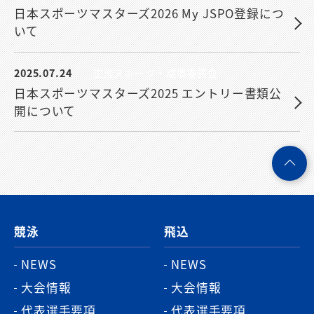
日本スポーツマスターズ2026 My JSPO登録につ
いて
2025.07.24
生涯スポーツ・環境委員会
日本スポーツマスターズ2025 エントリー書類公
開について
ペ
ー
ジ
競泳
飛込
ト
ッ
NEWS
NEWS
プ
大会情報
大会情報
へ
代表選手要項
代表選手要項