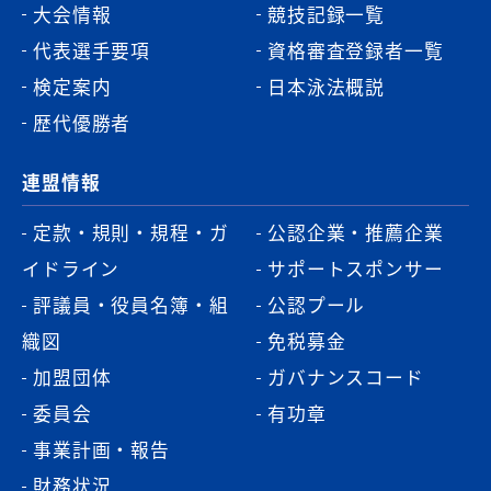
大会情報
競技記録一覧
代表選手要項
資格審査登録者一覧
検定案内
日本泳法概説
歴代優勝者
連盟情報
定款・規則・規程・ガ
公認企業・推薦企業
イドライン
サポートスポンサー
評議員・役員名簿・組
公認プール
織図
免税募金
加盟団体
ガバナンスコード
委員会
有功章
事業計画・報告
財務状況