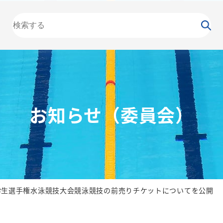
大会
カレンダー
NEWS
お知らせ
（委員会）
泳力
検定
水泳
の日
競泳
飛込
お知らせ（委員会）
学生選手権水泳競技大会競泳競技の前売りチケットについてを公開