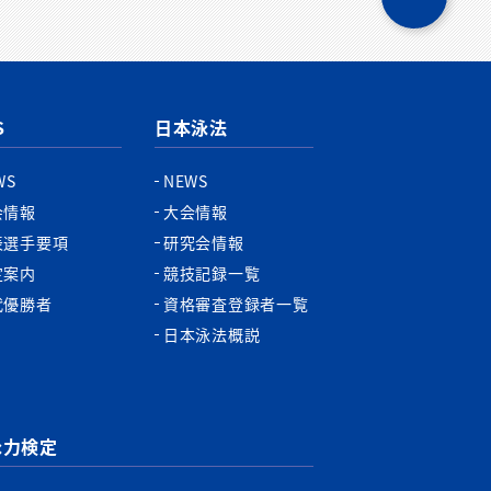
ペ
ー
ジ
ト
ッ
プ
S
日本泳法
へ
WS
NEWS
会情報
大会情報
表選手要項
研究会情報
定案内
競技記録一覧
代優勝者
資格審査登録者一覧
日本泳法概説
泳力検定