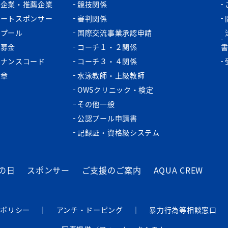
認企業・推薦企業
競技関係
ポートスポンサー
審判関係
認プール
国際交流事業承認申請
税募金
コーチ１・２関係
バナンスコード
コーチ３・４関係
功章
水泳教師・上級教師
OWSクリニック・検定
その他一般
公認プール申請書
記録証・資格級システム
の日
スポンサー
ご支援のご案内
AQUA CREW
ーポリシー
｜
アンチ・ドーピング
｜
暴⼒⾏為等相談窓⼝