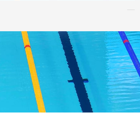
水泳
指導者
連盟
情報
アンチ・
ドーピング
AQUA CREW
スポンサー
水球
AS
OWS
日本泳法