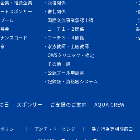
認企業・推薦企業
競技関係
ポートスポンサー
審判関係
認プール
国際交流事業承認申請
税募金
コーチ１・２関係
バナンスコード
コーチ３・４関係
功章
水泳教師・上級教師
OWSクリニック・検定
その他一般
公認プール申請書
記録証・資格級システム
の日
スポンサー
ご支援のご案内
AQUA CREW
ーポリシー
｜
アンチ・ドーピング
｜
暴⼒⾏為等相談窓⼝