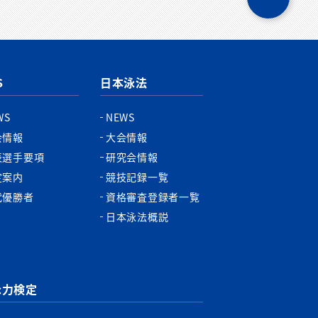
ペ
ー
ジ
ト
ッ
プ
S
日本泳法
へ
WS
NEWS
会情報
大会情報
表選手要項
研究会情報
定案内
競技記録一覧
代優勝者
資格審査登録者一覧
日本泳法概説
泳力検定