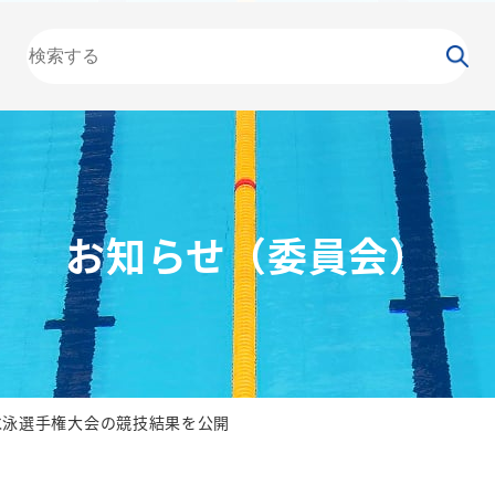
大会
カレンダー
NEWS
お知らせ
（委員会）
泳力
検定
水泳
の日
競泳
飛込
お知らせ（委員会）
水泳選手権大会の競技結果を公開