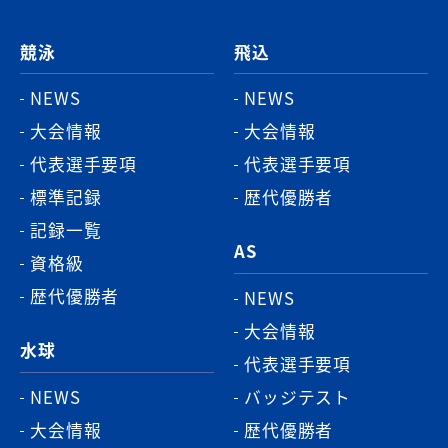
ジ
競泳
飛込
ト
ッ
NEWS
NEWS
プ
大会情報
大会情報
へ
代表選手要項
代表選手要項
標準記録
歴代優勝者
記録一覧
AS
資格級
歴代優勝者
NEWS
大会情報
水球
代表選手要項
NEWS
バッジテスト
大会情報
歴代優勝者