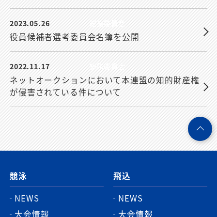
2023.05.26
総務委員会
役員候補者選考委員会名簿を公開
2022.11.17
総務委員会
ネットオークションにおいて本連盟の知的財産権
が侵害されている件について
ペ
ー
ジ
競泳
飛込
ト
ッ
NEWS
NEWS
プ
大会情報
大会情報
へ