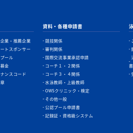
資料・各種申請書
認企業・推薦企業
競技関係
ポートスポンサー
審判関係
認プール
国際交流事業承認申請
税募金
コーチ１・２関係
バナンスコード
コーチ３・４関係
功章
水泳教師・上級教師
OWSクリニック・検定
その他一般
公認プール申請書
記録証・資格級システム