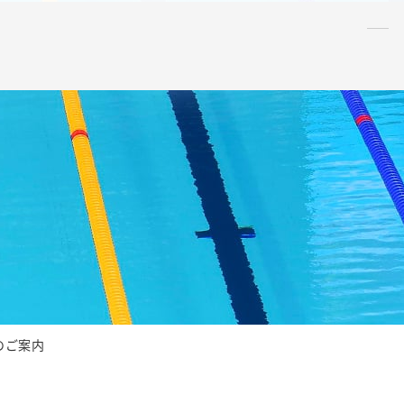
水泳
指導者
連盟
情報
アンチ・
ドーピング
AQUA CREW
スポンサー
水球
AS
OWS
日本泳法
のご案内