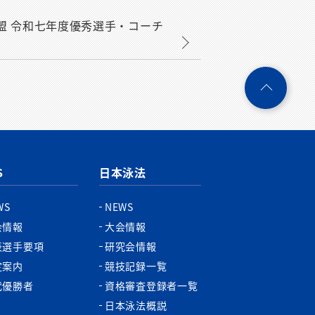
本水泳連盟 令和七年度優秀選手・コーチ
ペ
ー
ジ
ト
ッ
プ
S
日本泳法
へ
WS
NEWS
会情報
大会情報
表選手要項
研究会情報
定案内
競技記録一覧
代優勝者
資格審査登録者一覧
日本泳法概説