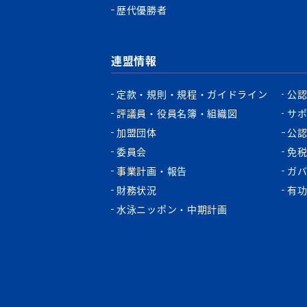
歴代優勝者
連盟情報
定款・規則・規程・ガイドライン
公
評議員・役員名簿・組織図
サ
加盟団体
公
委員会
免
事業計画・報告
ガ
財務状況
有
水泳ニッポン・中期計画