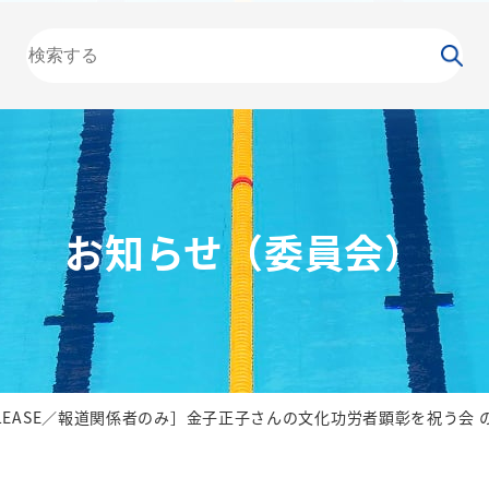
大会
カレンダー
NEWS
お知らせ
（委員会）
泳力
検定
水泳
の日
競泳
飛込
お知らせ（委員会）
 RELEASE／報道関係者のみ］金子正子さんの文化功労者顕彰を祝う会 