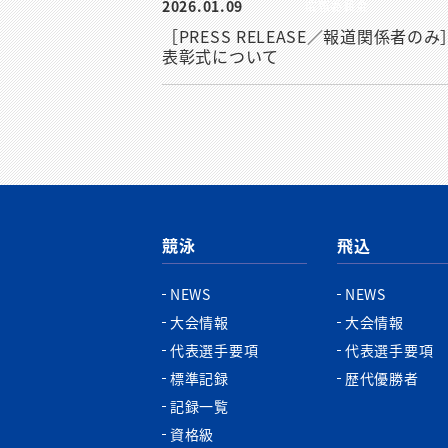
2026.01.09
広報委員会
［PRESS RELEASE／報道関係者のみ
表彰式について
競泳
飛込
NEWS
NEWS
大会情報
大会情報
代表選手要項
代表選手要項
標準記録
歴代優勝者
記録一覧
資格級