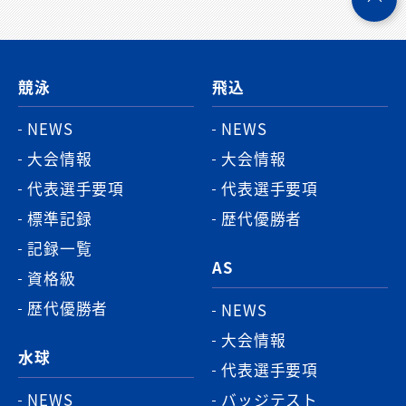
ペ
ー
ジ
競泳
飛込
ト
ッ
NEWS
NEWS
プ
大会情報
大会情報
へ
代表選手要項
代表選手要項
標準記録
歴代優勝者
記録一覧
AS
資格級
歴代優勝者
NEWS
大会情報
水球
代表選手要項
NEWS
バッジテスト