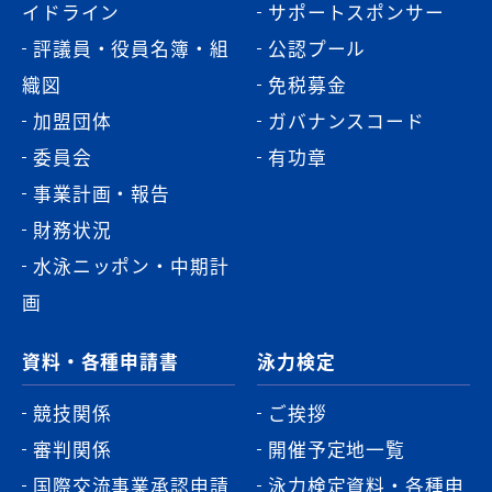
イドライン
サポートスポンサー
評議員・役員名簿・組
公認プール
織図
免税募金
加盟団体
ガバナンスコード
委員会
有功章
事業計画・報告
財務状況
水泳ニッポン・中期計
画
資料・各種申請書
泳力検定
競技関係
ご挨拶
審判関係
開催予定地一覧
国際交流事業承認申請
泳力検定資料・各種申