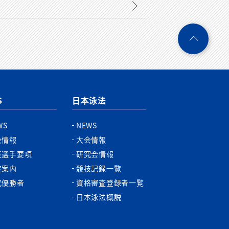
ペ
ー
ジ
ト
ッ
プ
S
日本泳法
へ
WS
NEWS
会情報
大会情報
表選手要項
研究会情報
定案内
競技記録一覧
代優勝者
資格審査登録者一覧
日本泳法概説