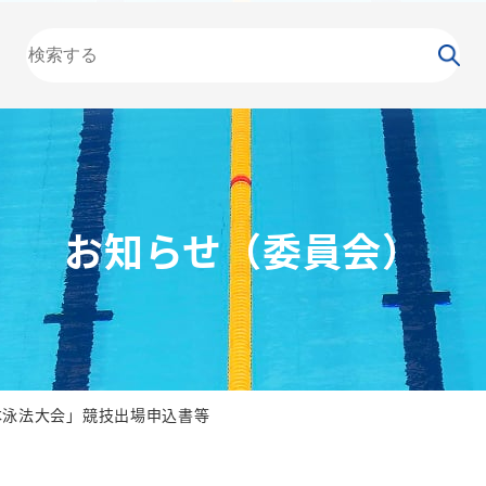
大会
カレンダー
NEWS
お知らせ
（委員会）
泳力
検定
水泳
の日
競泳
飛込
お知らせ（委員会）
本泳法大会」競技出場申込書等