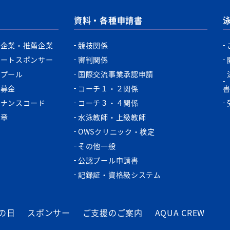
資料・各種申請書
認企業・推薦企業
競技関係
ポートスポンサー
審判関係
認プール
国際交流事業承認申請
税募金
コーチ１・２関係
バナンスコード
コーチ３・４関係
功章
水泳教師・上級教師
OWSクリニック・検定
その他一般
公認プール申請書
記録証・資格級システム
の日
スポンサー
ご支援のご案内
AQUA CREW