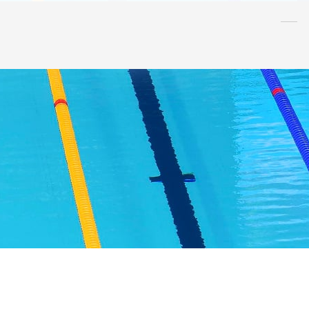
水泳
指導者
連盟
情報
アンチ・
ドーピング
AQUA CREW
スポンサー
水球
AS
OWS
日本泳法