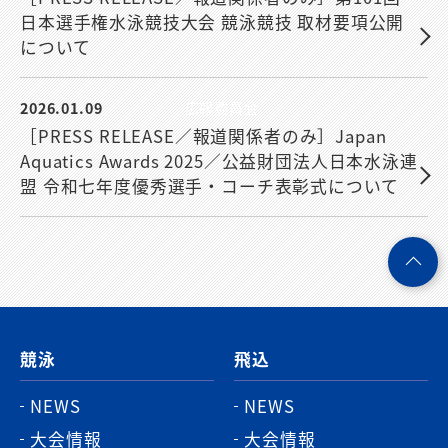
日本選手権水泳競技大会 競泳競技 取材要項公開
について
2026.01.09
広報委員会
［PRESS RELEASE／報道関係者のみ］Japan
Aquatics Awards 2025／公益財団法人日本水泳連
盟 令和七年度優秀選手・コーチ表彰式について
ペ
ー
ジ
競泳
飛込
ト
ッ
NEWS
NEWS
プ
大会情報
大会情報
へ