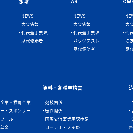
水球
AS
OW
NEWS
NEWS
NE
大会情報
大会情報
大
代表選手要項
代表選手要項
代
歴代優勝者
バッジテスト
検
歴代優勝者
歴
資料・各種申請書
認企業・推薦企業
競技関係
ポートスポンサー
審判関係
認プール
国際交流事業承認申請
税募金
コーチ１・２関係