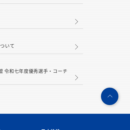
について
本水泳連盟 令和七年度優秀選手・コーチ
ペ
ー
ジ
ト
ッ
プ