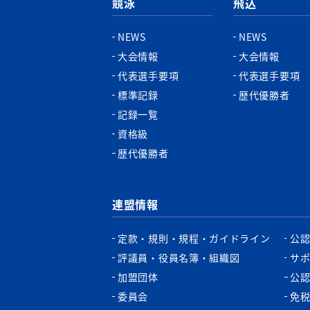
競泳
飛込
NEWS
NEWS
大会情報
大会情報
代表選手要項
代表選手要項
標準記録
歴代優勝者
記録一覧
資格級
歴代優勝者
連盟情報
定款・規則・規程・ガイドライン
公
評議員・役員名簿・組織図
サ
加盟団体
公
委員会
免