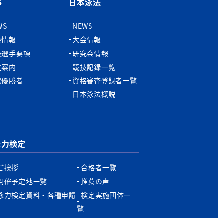
S
日本泳法
へ
WS
NEWS
会情報
大会情報
表選手要項
研究会情報
定案内
競技記録一覧
代優勝者
資格審査登録者一覧
日本泳法概説
泳力検定
ご挨拶
合格者一覧
開催予定地一覧
推薦の声
泳力検定資料・各種申請
検定実施団体一
書
覧