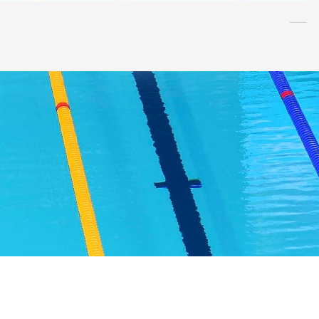
水泳
指導者
連盟
情報
アンチ・
ドーピング
AQUA CREW
スポンサー
水球
AS
OWS
日本泳法