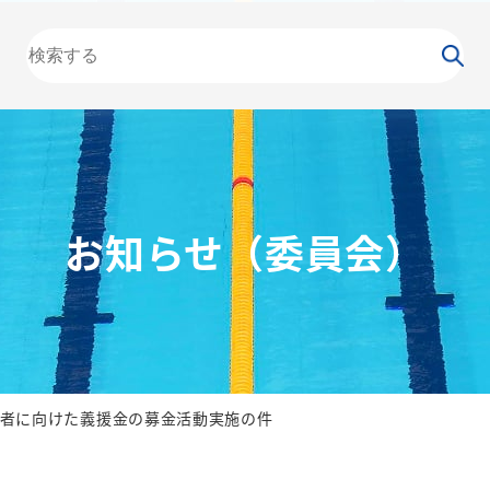
大会
カレンダー
NEWS
お知らせ
（委員会）
泳力
検定
水泳
の日
競泳
飛込
お知らせ（委員会）
者に向けた義援金の募金活動実施の件