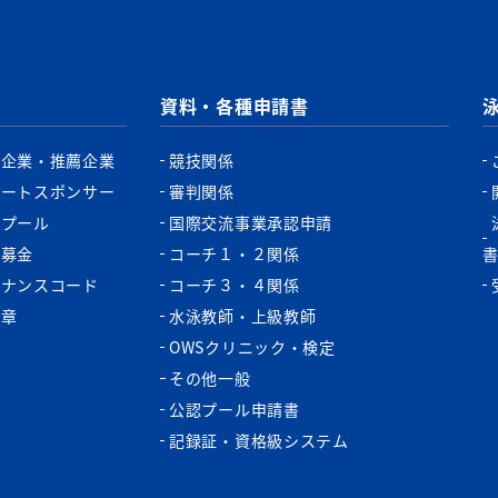
資料・各種申請書
認企業・推薦企業
競技関係
ポートスポンサー
審判関係
認プール
国際交流事業承認申請
税募金
コーチ１・２関係
バナンスコード
コーチ３・４関係
功章
水泳教師・上級教師
OWSクリニック・検定
その他一般
公認プール申請書
記録証・資格級システム