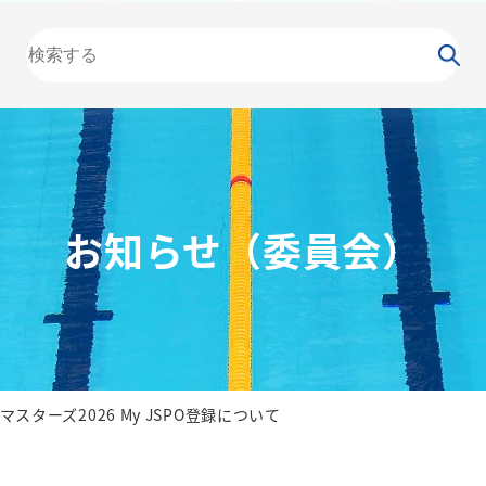
大会
カレンダー
NEWS
お知らせ
（委員会）
泳力
検定
水泳
の日
競泳
飛込
お知らせ（委員会）
スターズ2026 My JSPO登録について