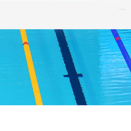
水泳
指導者
連盟
情報
アンチ・
ドーピング
AQUA CREW
スポンサー
水球
AS
OWS
日本泳法