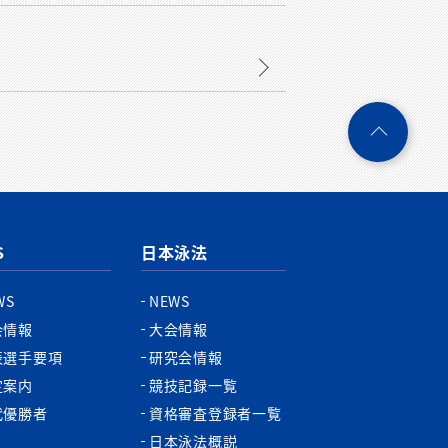
ペ
ー
ジ
ト
ッ
プ
S
日本泳法
へ
WS
NEWS
会情報
大会情報
表選手要項
研究会情報
定案内
競技記録一覧
代優勝者
資格審査登録者一覧
日本泳法概説