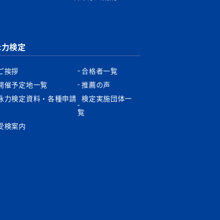
泳力検定
ご挨拶
合格者一覧
開催予定地一覧
推薦の声
泳力検定資料・各種申請
検定実施団体一
書
覧
受検案内