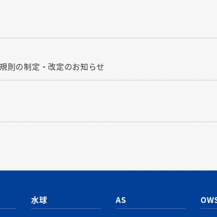
せ
関連規則の制定・改定のお知らせ
水球
AS
OW