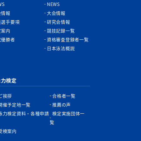
WS
NEWS
会情報
大会情報
表選手要項
研究会情報
定案内
競技記録一覧
代優勝者
資格審査登録者一覧
日本泳法概説
泳力検定
ご挨拶
合格者一覧
開催予定地一覧
推薦の声
泳力検定資料・各種申請
検定実施団体一
書
覧
受検案内