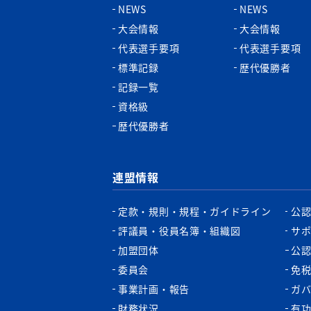
NEWS
NEWS
大会情報
大会情報
代表選手要項
代表選手要項
標準記録
歴代優勝者
記録一覧
資格級
歴代優勝者
連盟情報
定款・規則・規程・ガイドライン
公
評議員・役員名簿・組織図
サ
加盟団体
公
委員会
免
事業計画・報告
ガ
財務状況
有