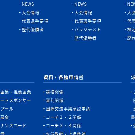
NEWS
NEWS
NE
大会情報
大会情報
大
代表選手要項
代表選手要項
代
歴代優勝者
バッジテスト
検
歴代優勝者
歴
資料・各種申請書
認企業・推薦企業
競技関係
ポートスポンサー
審判関係
認プール
国際交流事業承認申請
税募金
コーチ１・２関係
バナンスコード
コーチ３・４関係
功章
水泳教師・上級教師