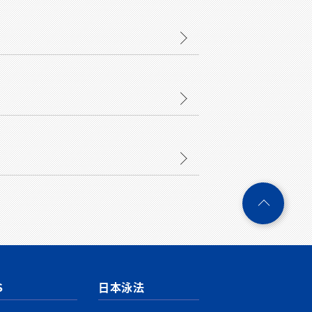
ペ
ー
ジ
ト
ッ
プ
S
日本泳法
へ