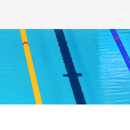
水泳
指導者
連盟
情報
アンチ・
ドーピング
AQUA CREW
スポンサー
水球
AS
OWS
日本泳法