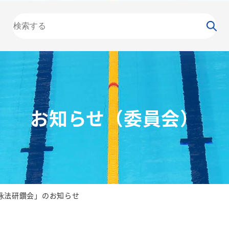
大会
カレンダー
NEWS
お知らせ
（委員会）
泳力
検定
水泳
の日
競泳
飛込
お知らせ（委員会）
泳法研鑽会」のお知らせ