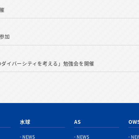
催
参加
界のダイバーシティを考える」勉強会を開催
水球
AS
OW
NEWS
NEWS
NE