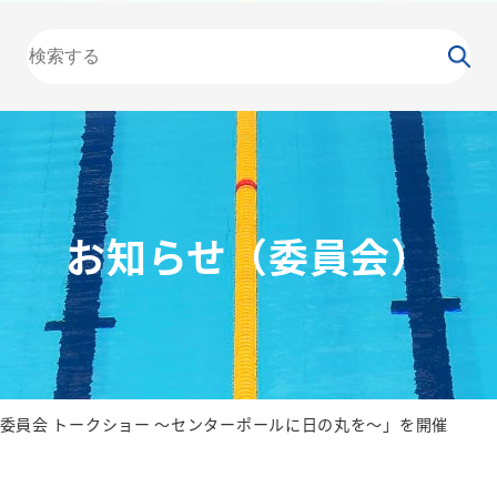
大会
カレンダー
NEWS
お知らせ
（委員会）
泳力
検定
水泳
の日
競泳
飛込
お知らせ（委員会）
委員会 トークショー 〜センターポールに日の丸を〜」を開催