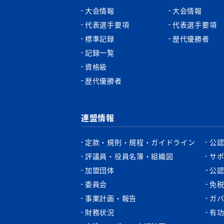
大会情報
大会情報
代表選手要項
代表選手要項
標準記録
歴代優勝者
記録一覧
資格級
歴代優勝者
連盟情報
定款・規則・規程・ガイドライン
公
評議員・役員名簿・組織図
サ
加盟団体
公
委員会
免
事業計画・報告
ガ
財務状況
有