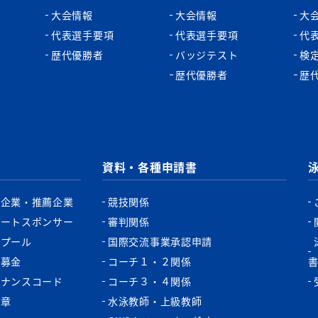
大会情報
大会情報
大
代表選手要項
代表選手要項
代
歴代優勝者
バッジテスト
検
歴代優勝者
歴
資料・各種申請書
認企業・推薦企業
競技関係
ポートスポンサー
審判関係
認プール
国際交流事業承認申請
税募金
コーチ１・２関係
バナンスコード
コーチ３・４関係
功章
水泳教師・上級教師