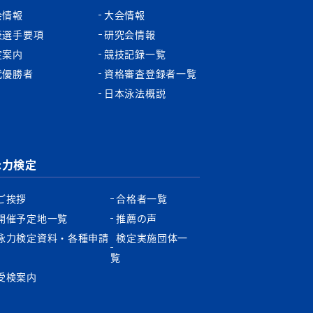
会情報
大会情報
表選手要項
研究会情報
定案内
競技記録一覧
代優勝者
資格審査登録者一覧
日本泳法概説
泳力検定
ご挨拶
合格者一覧
開催予定地一覧
推薦の声
泳力検定資料・各種申請
検定実施団体一
書
覧
受検案内