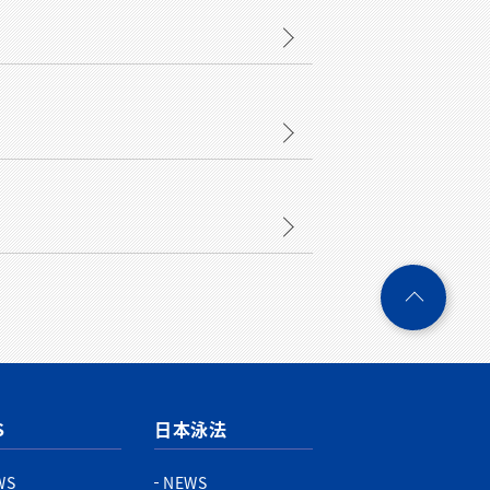
ペ
ー
ジ
ト
ッ
プ
S
日本泳法
へ
WS
NEWS