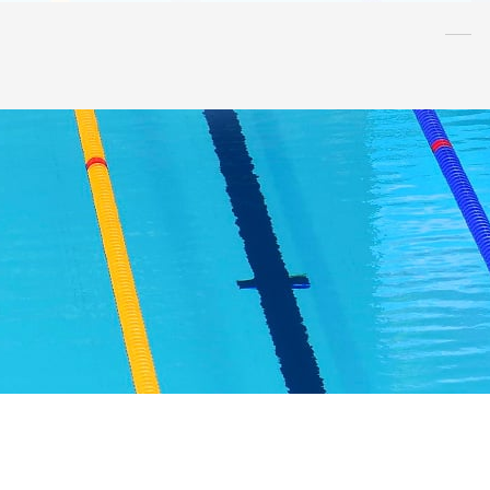
水泳
指導者
連盟
情報
アンチ・
ドーピング
AQUA CREW
スポンサー
水球
AS
OWS
日本泳法