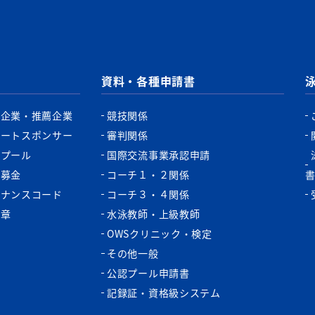
資料・各種申請書
認企業・推薦企業
競技関係
ポートスポンサー
審判関係
認プール
国際交流事業承認申請
税募金
コーチ１・２関係
バナンスコード
コーチ３・４関係
功章
水泳教師・上級教師
OWSクリニック・検定
その他一般
公認プール申請書
記録証・資格級システム