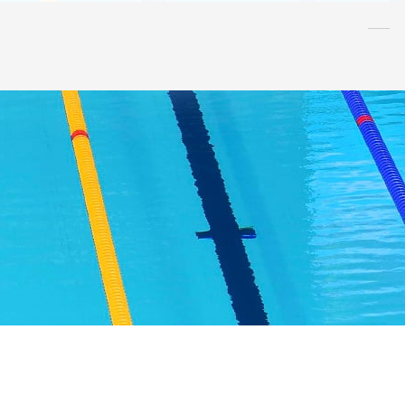
水泳
指導者
連盟
情報
アンチ・
ドーピング
AQUA CREW
スポンサー
水球
AS
OWS
日本泳法