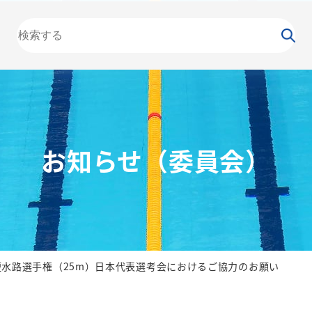
大会
カレンダー
NEWS
お知らせ
（委員会）
泳力
検定
水泳
の日
競泳
飛込
お知らせ（委員会）
短水路選手権（25m）日本代表選考会におけるご協力のお願い