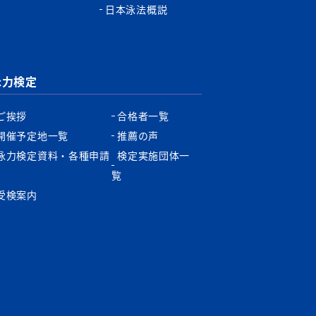
日本泳法概説
泳力検定
ご挨拶
合格者一覧
開催予定地一覧
推薦の声
泳力検定資料・各種申請
検定実施団体一
書
覧
受検案内