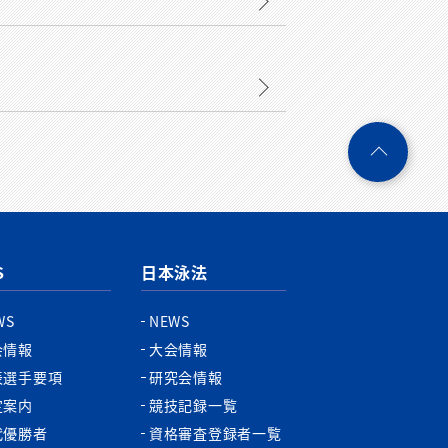
ペ
ー
ジ
ト
ッ
プ
S
日本泳法
へ
WS
NEWS
会情報
大会情報
表選手要項
研究会情報
定案内
競技記録一覧
代優勝者
資格審査登録者一覧