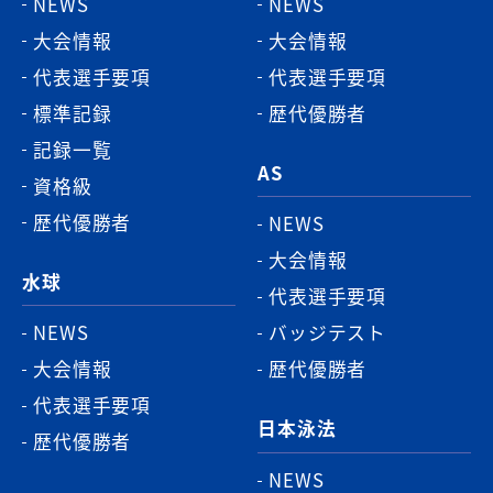
NEWS
NEWS
プ
大会情報
大会情報
へ
代表選手要項
代表選手要項
標準記録
歴代優勝者
記録一覧
AS
資格級
歴代優勝者
NEWS
大会情報
水球
代表選手要項
NEWS
バッジテスト
大会情報
歴代優勝者
代表選手要項
日本泳法
歴代優勝者
NEWS