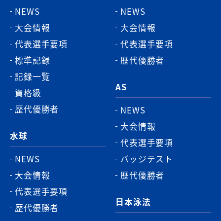
NEWS
NEWS
プ
大会情報
大会情報
へ
代表選手要項
代表選手要項
標準記録
歴代優勝者
記録一覧
AS
資格級
歴代優勝者
NEWS
大会情報
水球
代表選手要項
NEWS
バッジテスト
大会情報
歴代優勝者
代表選手要項
日本泳法
歴代優勝者