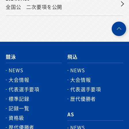
全国公 二次要項を公開
ペ
ー
ジ
競泳
飛込
ト
ッ
NEWS
NEWS
プ
大会情報
大会情報
へ
代表選手要項
代表選手要項
標準記録
歴代優勝者
記録一覧
AS
資格級
歴代優勝者
NEWS