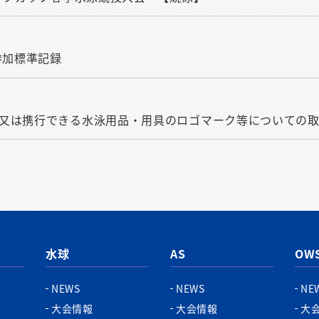
参加標準記録
又は携行できる水泳用品・用具のロゴマーク等についての
水球
AS
OW
NEWS
NEWS
NE
大会情報
大会情報
大