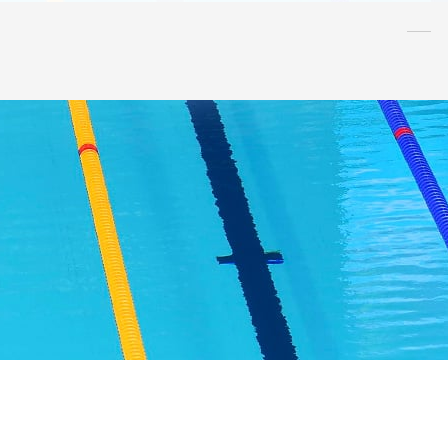
水泳
指導者
連盟
情報
アンチ・
ドーピング
AQUA CREW
スポンサー
水球
AS
OWS
日本泳法