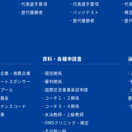
代表選手要項
代表選手要項
代
歴代優勝者
バッジテスト
検
歴代優勝者
歴
資料・各種申請書
認企業・推薦企業
競技関係
ポートスポンサー
審判関係
認プール
国際交流事業承認申請
税募金
コーチ１・２関係
バナンスコード
コーチ３・４関係
功章
水泳教師・上級教師
OWSクリニック・検定
その他一般