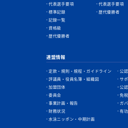
代表選手要項
代表選手要項
標準記録
歴代優勝者
記録一覧
資格級
歴代優勝者
連盟情報
定款・規則・規程・ガイドライン
公
評議員・役員名簿・組織図
サ
加盟団体
公
委員会
免
事業計画・報告
ガ
財務状況
有
水泳ニッポン・中期計画