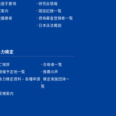
表選手要項
研究会情報
定案内
競技記録一覧
代優勝者
資格審査登録者一覧
日本泳法概説
泳力検定
ご挨拶
合格者一覧
開催予定地一覧
推薦の声
泳力検定資料・各種申請
検定実施団体一
書
覧
受検案内