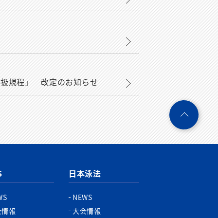
取扱規程」 改定のお知らせ
ペ
ー
ジ
ト
ッ
プ
S
日本泳法
へ
WS
NEWS
会情報
大会情報