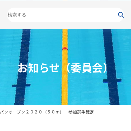
大会
カレンダー
NEWS
お知らせ
（委員会）
泳力
検定
水泳
の日
競泳
飛込
お知らせ（委員会）
パンオープン２０２０（５０ｍ） 参加選手確定