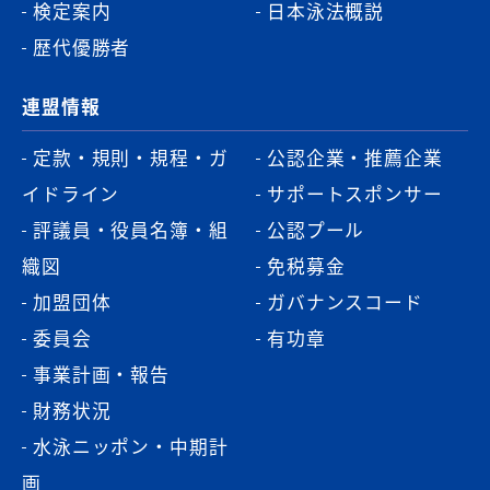
検定案内
日本泳法概説
歴代優勝者
連盟情報
定款・規則・規程・ガ
公認企業・推薦企業
イドライン
サポートスポンサー
評議員・役員名簿・組
公認プール
織図
免税募金
加盟団体
ガバナンスコード
委員会
有功章
事業計画・報告
財務状況
水泳ニッポン・中期計
画