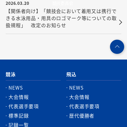
2026.03.20
競技委員会
【関係者向け】「競技会において着用又は携行で
きる水泳用品・用具のロゴマーク等についての取
扱規程」 改定のお知らせ
ペ
ー
ジ
競泳
飛込
ト
ッ
NEWS
NEWS
プ
大会情報
大会情報
へ
代表選手要項
代表選手要項
標準記録
歴代優勝者
記録一覧