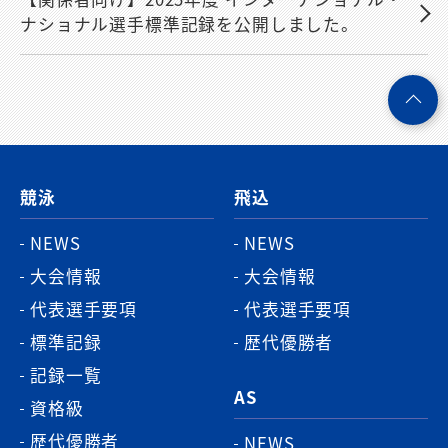
ナショナル選手標準記録を公開しました。
ペ
ー
ジ
競泳
飛込
ト
ッ
NEWS
NEWS
プ
大会情報
大会情報
へ
代表選手要項
代表選手要項
標準記録
歴代優勝者
記録一覧
AS
資格級
歴代優勝者
NEWS