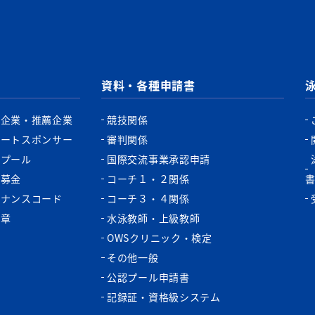
資料・各種申請書
認企業・推薦企業
競技関係
ポートスポンサー
審判関係
認プール
国際交流事業承認申請
税募金
コーチ１・２関係
バナンスコード
コーチ３・４関係
功章
水泳教師・上級教師
OWSクリニック・検定
その他一般
公認プール申請書
記録証・資格級システム