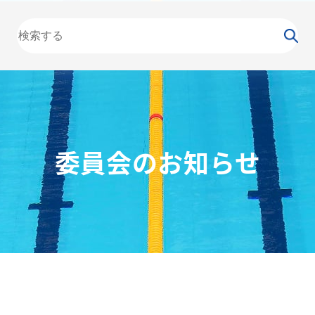
大会
カレンダー
NEWS
お知らせ
（委員会）
泳力
検定
水泳
の日
競泳
飛込
委員会のお知らせ