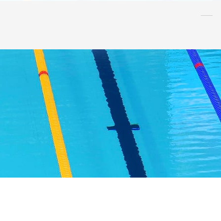
水泳
指導者
連盟
情報
アンチ・
ドーピング
AQUA CREW
スポンサー
水球
AS
OWS
日本泳法