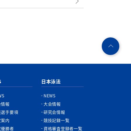
ペ
ー
ジ
ト
ッ
プ
S
日本泳法
へ
WS
NEWS
会情報
大会情報
表選手要項
研究会情報
定案内
競技記録一覧
代優勝者
資格審査登録者一覧