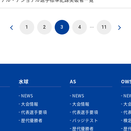
…
1
2
3
4
11
水球
AS
OW
NEWS
NEWS
NE
大会情報
大会情報
大
代表選手要項
代表選手要項
代
歴代優勝者
バッジテスト
検
歴代優勝者
歴