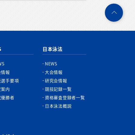
ペ
ー
ジ
ト
ッ
プ
S
日本泳法
へ
WS
NEWS
会情報
大会情報
表選手要項
研究会情報
定案内
競技記録一覧
代優勝者
資格審査登録者一覧
日本泳法概説