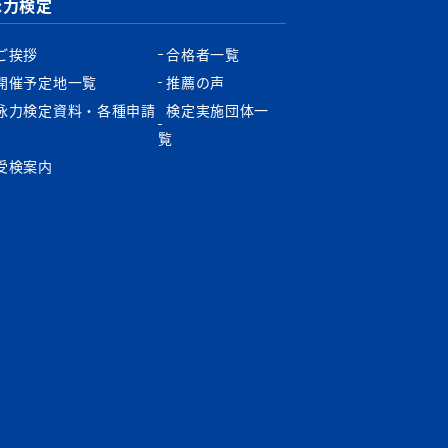
泳力検定
ご挨拶
合格者一覧
開催予定地一覧
推薦の声
泳力検定資料・各種申請
検定実施団体一
書
覧
受検案内