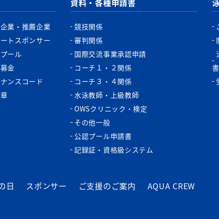
資料・各種申請書
認企業・推薦企業
競技関係
ポートスポンサー
審判関係
認プール
国際交流事業承認申請
税募金
コーチ１・２関係
バナンスコード
コーチ３・４関係
功章
水泳教師・上級教師
OWSクリニック・検定
その他一般
公認プール申請書
記録証・資格級システム
の日
スポンサー
ご支援のご案内
AQUA CREW