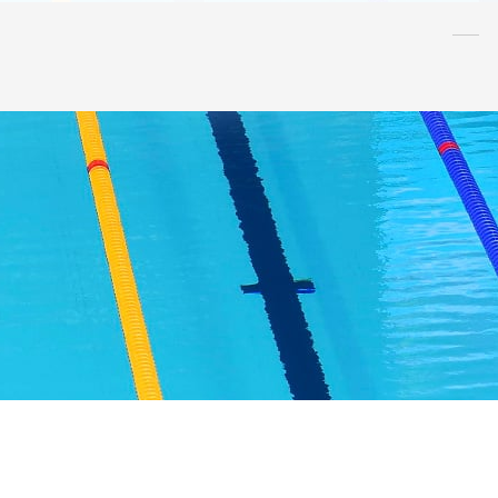
水泳
指導者
連盟
情報
アンチ・
ドーピング
AQUA CREW
スポンサー
水球
AS
OWS
日本泳法