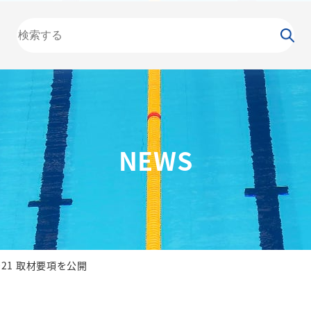
大会
カレンダー
NEWS
お知らせ
（委員会）
泳力
検定
水泳
の日
競泳
飛込
NEWS
21 取材要項を公開