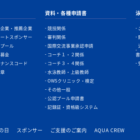
資料・各種申請書
認企業・推薦企業
競技関係
ポートスポンサー
審判関係
認プール
国際交流事業承認申請
税募金
コーチ１・２関係
バナンスコード
コーチ３・４関係
功章
水泳教師・上級教師
OWSクリニック・検定
その他一般
公認プール申請書
記録証・資格級システム
の日
スポンサー
ご支援のご案内
AQUA CREW