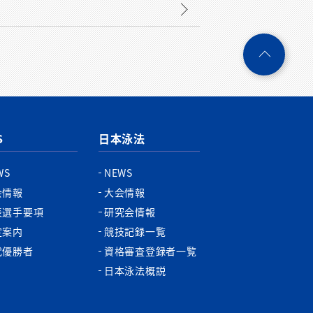
ペ
ー
ジ
ト
ッ
プ
S
日本泳法
へ
WS
NEWS
会情報
大会情報
表選手要項
研究会情報
定案内
競技記録一覧
代優勝者
資格審査登録者一覧
日本泳法概説