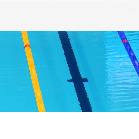
水泳
指導者
連盟
情報
アンチ・
ドーピング
AQUA CREW
スポンサー
水球
AS
OWS
日本泳法