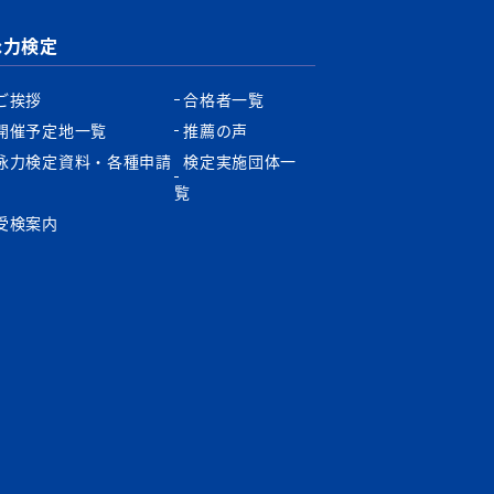
泳力検定
ご挨拶
合格者一覧
開催予定地一覧
推薦の声
泳力検定資料・各種申請
検定実施団体一
書
覧
受検案内