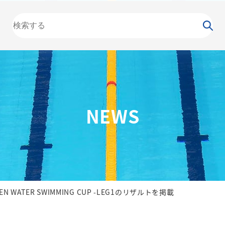
大会
カレンダー
NEWS
お知らせ
（委員会）
泳力
検定
水泳
の日
競泳
飛込
NEWS
OPEN WATER SWIMMING CUP -LEG1のリザルトを掲載