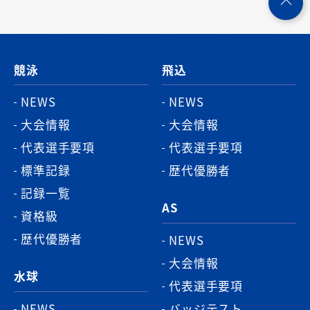
ペ
ー
ジ
競泳
飛込
ト
ッ
NEWS
NEWS
プ
大会情報
大会情報
へ
代表選手要項
代表選手要項
標準記録
歴代優勝者
記録一覧
AS
資格級
歴代優勝者
NEWS
大会情報
水球
代表選手要項
NEWS
バッジテスト