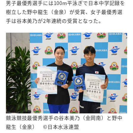
男子最優秀選手には100m平泳ぎで日本中学記録を
樹立した野中龍生（金泉）が受賞、女子最優秀選
手は谷本美乃が2年連続の受賞となった。
競泳競技最優秀選手の谷本美乃（金岡南）と野中
龍生（金泉） ©日本水泳連盟