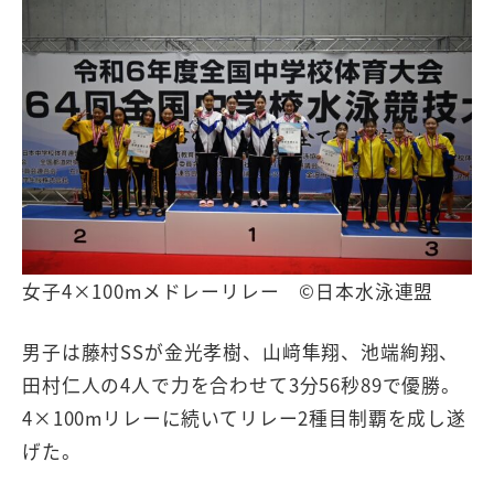
女子4×100mメドレーリレー ©日本水泳連盟
男子は藤村SSが金光孝樹、山﨑隼翔、池端絢翔、
田村仁人の4人で力を合わせて3分56秒89で優勝。
4×100mリレーに続いてリレー2種目制覇を成し遂
げた。