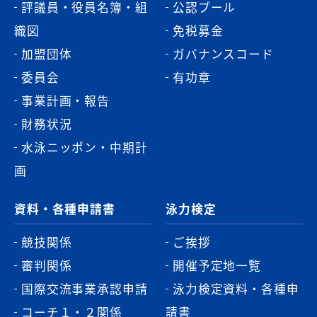
評議員・役員名簿・組
公認プール
織図
免税募金
加盟団体
ガバナンスコード
委員会
有功章
事業計画・報告
財務状況
水泳ニッポン・中期計
画
資料・各種申請書
泳力検定
競技関係
ご挨拶
審判関係
開催予定地一覧
国際交流事業承認申請
泳力検定資料・各種申
コーチ１・２関係
請書