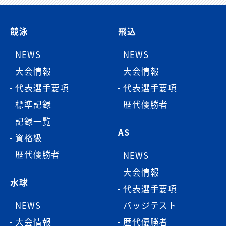
ー
ジ
競泳
飛込
ト
ッ
NEWS
NEWS
プ
大会情報
大会情報
へ
代表選手要項
代表選手要項
標準記録
歴代優勝者
記録一覧
AS
資格級
歴代優勝者
NEWS
大会情報
水球
代表選手要項
NEWS
バッジテスト
大会情報
歴代優勝者