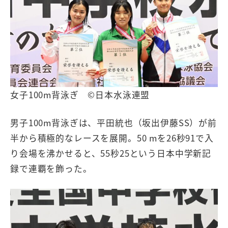
女子100m背泳ぎ ©日本水泳連盟
男子100m背泳ぎは、平田統也（坂出伊藤SS）が前
半から積極的なレースを展開。50 mを26秒91で入
り会場を沸かせると、55秒25という日本中学新記
録で連覇を飾った。