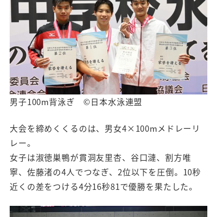
男子100m背泳ぎ ©日本水泳連盟
大会を締めくくるのは、男女4×100mメドレーリ
レー。
女子は淑徳巣鴨が貫洞友里杏、谷口漣、割方唯
寧、佐藤渚の4人でつなぎ、2位以下を圧倒。10秒
近くの差をつける4分16秒81で優勝を果たした。