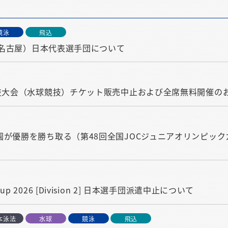
競泳
飛込
知・名古屋）日本代表選手団について
競技大会（水球競技）チケット販売中止および全席無料開催の
が優勝を勝ち取る（第48回全国JOCジュニアオリンピック
 Cup 2026 [Division 2] 日本選手団派遣中止について
本泳法
水球
競泳
飛込