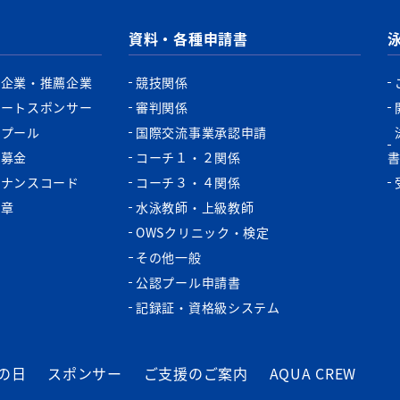
資料・各種申請書
認企業・推薦企業
競技関係
ポートスポンサー
審判関係
認プール
国際交流事業承認申請
税募金
コーチ１・２関係
バナンスコード
コーチ３・４関係
功章
水泳教師・上級教師
OWSクリニック・検定
その他一般
公認プール申請書
記録証・資格級システム
の日
スポンサー
ご支援のご案内
AQUA CREW