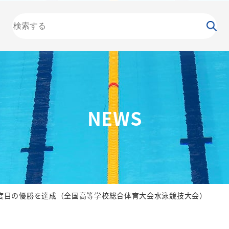
大会
カレンダー
NEWS
お知らせ
（委員会）
泳力
検定
水泳
の日
競泳
飛込
NEWS
6度目の優勝を達成（全国高等学校総合体育大会水泳競技大会）