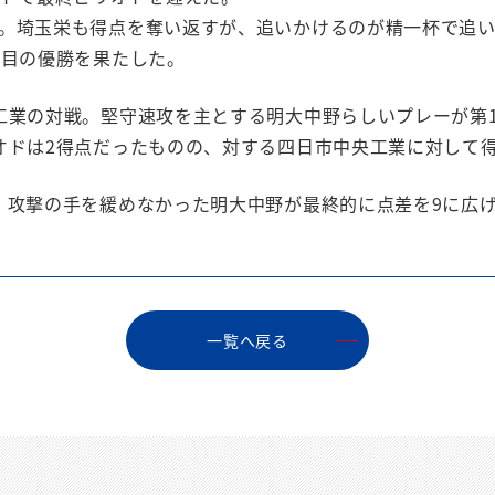
。埼玉栄も得点を奪い返すが、追いかけるのが精一杯で追い越
度目の優勝を果たした。
工業の対戦。堅守速攻を主とする明大中野らしいプレーが第
オドは2得点だったものの、対する四日市中央工業に対して
、攻撃の手を緩めなかった明大中野が最終的に点差を9に広げ
⼀覧へ戻る