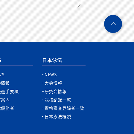
ペ
ー
ジ
ト
ッ
プ
S
日本泳法
へ
WS
NEWS
会情報
大会情報
表選手要項
研究会情報
定案内
競技記録一覧
代優勝者
資格審査登録者一覧
日本泳法概説