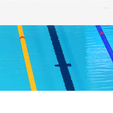
水泳
指導者
連盟
情報
アンチ・
ドーピング
AQUA CREW
スポンサー
水球
AS
OWS
日本泳法