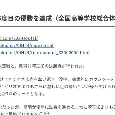
続6度目の優勝を達成（全国高等学校総合
i.com/2024soutai/
saku.net/0IH24/index.html
nsaku.net/0IH24/tournament_33002000.html
決定戦と、鳥羽対埼玉栄の決勝戦が行われた。
けじとすぐさま点を奪い返す。途中、効果的にカウンターを
第1ピリオドよりもさらに激しい点の奪い合いが繰り広げら
羽が3点のリードとなる。
栄だったが、鳥羽が優勢に試合を進める。常に埼玉栄よりも
ードで最終ピリオドを迎えた。