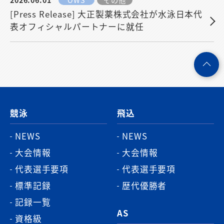
[Press Release] 大正製薬株式会社が水泳日本代
表オフィシャルパートナーに就任
ペ
ー
ジ
競泳
飛込
ト
ッ
NEWS
NEWS
プ
大会情報
大会情報
へ
代表選手要項
代表選手要項
標準記録
歴代優勝者
記録一覧
AS
資格級