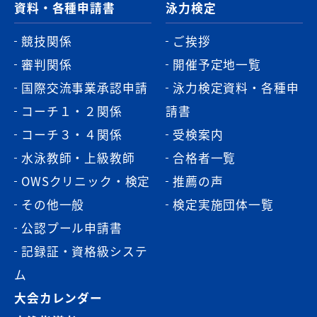
資料・各種申請書
泳力検定
競技関係
ご挨拶
審判関係
開催予定地一覧
国際交流事業承認申請
泳力検定資料・各種申
コーチ１・２関係
請書
コーチ３・４関係
受検案内
水泳教師・上級教師
合格者一覧
OWSクリニック・検定
推薦の声
その他一般
検定実施団体一覧
公認プール申請書
記録証・資格級システ
ム
大会カレンダー